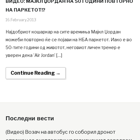
ВИДЕО: МАЈКЛ ЏОРДАН НА 50 ГОДИНИ ПОВТОРНО
НА ПАРКЕТОТ!?
16.February.2013
Најдобриот кошаркар на сите времиња Мајкл Џордан
можеби повторно ќе се појави на НБА паркетот. Иако е во
50-тите години од животот, неговиот личен тренер е
уверен дека ’Air Jordan’ […]
Continue Reading →
Последни вести
(Видео) Возач на автобус го соборил дронот