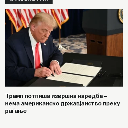
Трамп потпиша извршна наредба –
нема американско државјанство преку
раѓање