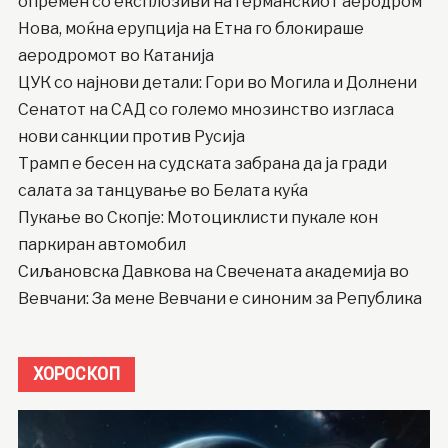
опремен со експлозиви на германскиот аеродром
Нова, моќна ерупција на Етна го блокираше
аеродромот во Катанија
ЦУК со најнови детали: Гори во Могила и Долнени
Сенатот на САД со големо мнозинство изгласа
нови санкции против Русија
Трамп е бесен на судската забрана да ја гради
салата за танцување во Белата куќа
Пукање во Скопје: Мотоциклисти пукале кон
паркиран автомобил
Сиљановска Давкова на Свечената академија во
Вевчани: За мене Вевчани е синоним за Република
ХОРОСКОП