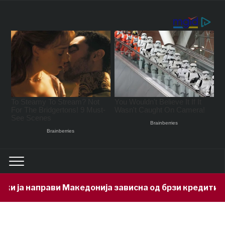
 ја направи Македонија зависна од брзи кредити – за