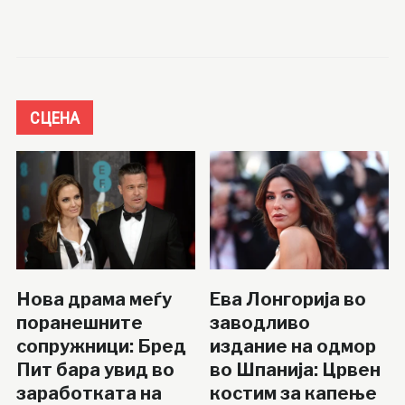
СЦЕНА
Нова драма меѓу
Ева Лонгорија во
поранешните
заводливо
сопружници: Бред
издание на одмор
Пит бара увид во
во Шпанија: Црвен
заработката на
костим за капење