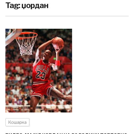
Tag:
џордан
Кошарка