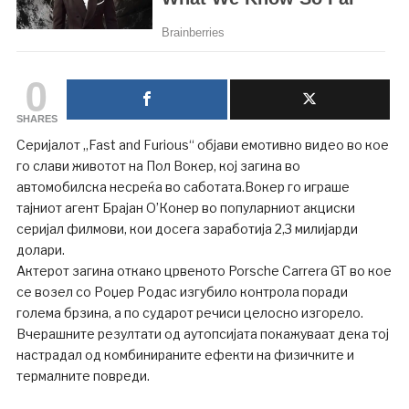
0
SHARES
Серијалот „Fast and Furious“ објави емотивно видео во кое
го слави животот на Пол Вокер, кој загина во
автомобилска несреќа во саботата.Вокер го играше
тајниот агент Брајан О’Конер во популарниот акциски
серијал филмови, кои досега заработија 2,3 милијарди
долари.
Актерот загина откако црвеното Porsche Carrera GT во кое
се возел со Роџер Родас изгубило контрола поради
голема брзина, а по сударот речиси целосно изгорело.
Вчерашните резултати од аутопсијата покажуваат дека тој
настрадал од комбинираните ефекти на физичките и
термалните повреди.