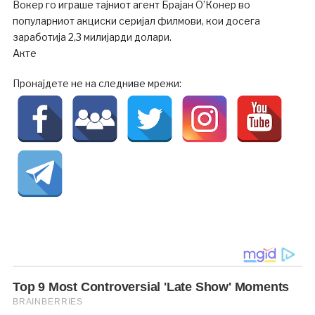
Вокер го играше тајниот агент Брајан О’Конер во
популарниот акциски серијал филмови, кои досега
заработија 2,3 милијарди долари.
Акте
Пронајдете не на следниве мрежи: