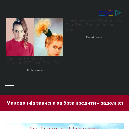
сна од брзи кредити – задолжени 333 милиони евра за