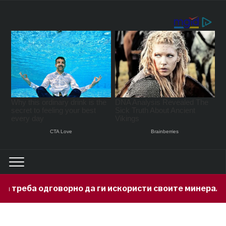
о да ги искористи своите минерални богатства