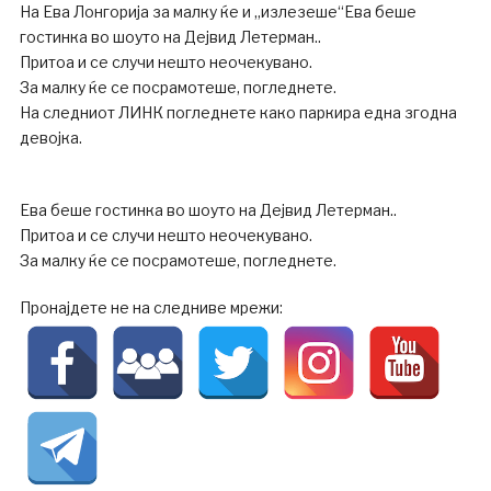
На Ева Лонгорија за малку ќе и „излезеше“Ева беше
гостинка во шоуто на Дејвид Летерман..
Притоа и се случи нешто неочекувано.
За малку ќе се посрамотеше, погледнете.
На следниот ЛИНК погледнете како паркира една згодна
девојка.
Ева беше гостинка во шоуто на Дејвид Летерман..
Притоа и се случи нешто неочекувано.
За малку ќе се посрамотеше, погледнете.
Пронајдете не на следниве мрежи: