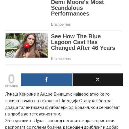
0
SHARES
Лукаш Хенрике и Андре Винициус најверојатно ќе го
засилат тимот на тетовска Шкендија.Станува збор за
двајца талентирани фудбалери од Бразил, кои се наоѓаат
на проба во тетовскиот тим.
25-годишниот Лукаш според неговите карактеристики
располага со голема брзина, раскошен дриблинг и добар