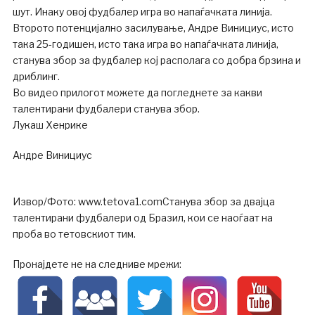
шут. Инаку овој фудбалер игра во напаѓачката линија.
Второто потенцијално засилување, Андре Винициус, исто
така 25-годишен, исто така игра во напаѓачката линија,
станува збор за фудбалер кој располага со добра брзина и
дриблинг.
Во видео прилогот можете да погледнете за какви
талентирани фудбалери станува збор.
Лукаш Хенрике
Андре Винициус
Извор/Фото: www.tetova1.comСтанува збор за двајца
талентирани фудбалери од Бразил, кои се наоѓаат на
проба во тетовскиот тим.
Пронајдете не на следниве мрежи: