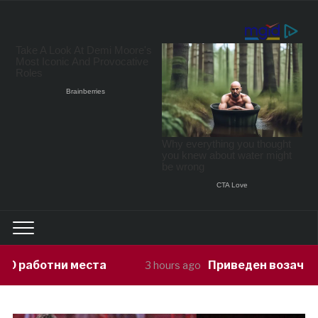
Приведен возач кој ја предизвикал н
3 hours ago