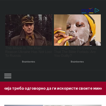
рно да ги искористи своите минерални богатства