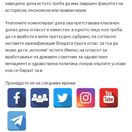
наведено дека истото треба да има завршен факултет на
историски, економски или правни науки.
Упатените коментираат дека ова претставува класичен
доказ дека огласот е наместен, а едното лице кое треба
да се вработи е веќе претходно одбрано, па согласно
неговите квалификации Владата пушта оглас за тоа да
може да ги „исполни“ истите.Имено, на огласот за
вработување на државен советник за здравствен
менаџмент и здравствена политика, покрај општите услови
кои се бараат за в
Пронајдете не на следниве мрежи: