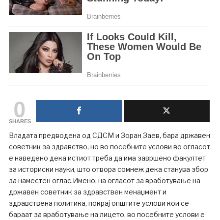
0
SHARES
Владата предводена од СДСМ и Зоран Заев, бара државен
советник за здравство, но во посебните услови во огласот
е наведено дека истиот треба да има завршено факултет
за историски науки, што отвора сомнеж дека станува збор
за наместен оглас.Имено, на огласот за вработување на
државен советник за здравствен менаџмент и
здравствена политика, покрај општите услови кои се
бараат за вработување на лицето, во посебните услови е