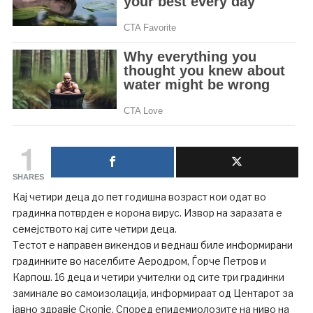
1
SHARES
Кај четири деца до пет годишна возраст кои одат во
градинка потврден е корона вирус. Извор на заразата е
семејството кај сите четири деца.
Тестот е направен викендов и веднаш биле информирани
градинките во населбите Аеродром, Ѓорче Петров и
Карпош. 16 деца и четири учителки од сите три градинки
заминале во самоизолација, информираат од Центарот за
јавно здравје Скопје. Според епидемиолозите на ниво на