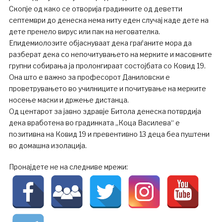
Скопје од како се отворија градинките од деветти
септември до денеска нема ниту еден случај каде дете на
дете пренело вирус или пак на негователка.
Епидемиолозите објаснуваат дека граѓаните мора да
разберат дека со непочитувањето на мерките и масовните
групни собирања ја пролонгираат состојбата со Ковид 19.
Она што е важно за професорот Даниловски е
проветрувањето во училниците и почитување на мерките
носење маски и држење дистанца.
Од центарот за јавно здравје Битола денеска потврдија
дека вработена во градинката „Коца Василева“ е
позитивна на Ковид 19 и превентивно 13 деца беа пуштени
во домашна изолација.
Пронајдете не на следниве мрежи: