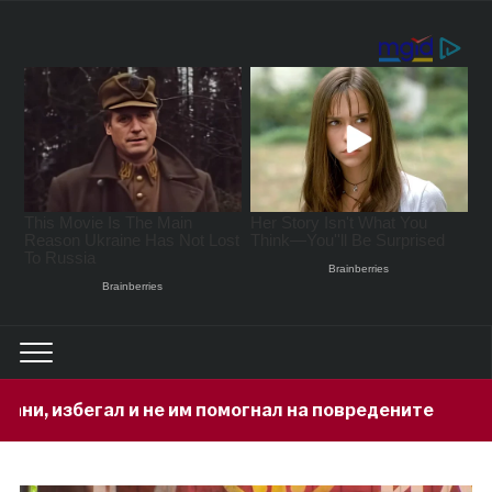
им помогнал на повредените
„И Здрав
3 hours ago