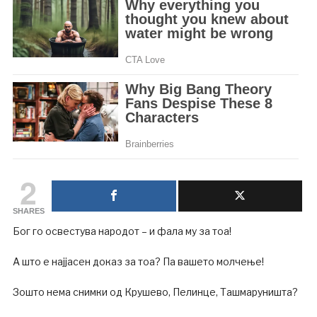
2
SHARES
Бог го освестува народот – и фала му за тоа!
А што е најјасен доказ за тоа? Па вашето молчење!
Зошто нема снимки од Крушево, Пелинце, Ташмаруништа?