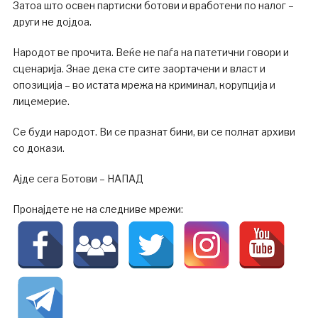
Затоа што освен партиски ботови и вработени по налог –
други не дојдоа.
Народот ве прочита. Веќе не паѓа на патетични говори и
сценарија. Знае дека сте сите заортачени и власт и
опозиција – во истата мрежа на криминал, корупција и
лицемерие.
Се буди народот. Ви се празнат бини, ви се полнат архиви
со докази.
Ајде сега Ботови – НАПАД
Пронајдете не на следниве мрежи: