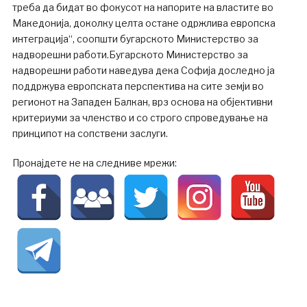
треба да бидат во фокусот на напорите на властите во
Македонија, доколку целта остане одржлива европска
интеграција“, соопшти бугарското Министерство за
надворешни работи.Бугарското Министерство за
надворешни работи наведува дека Софија доследно ја
поддржува европската перспектива на сите земји во
регионот на Западен Балкан, врз основа на објективни
критериуми за членство и со строго спроведување на
принципот на сопствени заслуги.
Пронајдете не на следниве мрежи: