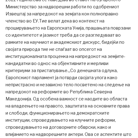
Министерство за надворешни работи по одобрениот
Извештај за напредокот на земјата кон полноправно
членство во ЕУ.Тие велат дека во контекст на
проширувањето на Европската Унија, прашањата поврзани
со идентитетот и јазикот треба да се разгледуваат во
рамките на научниот и академскиот дискурс, бидејќи по
својата природа тие не спаѓаат во опсегот на
институционалната проценка на напредокот на земјите-
кандидатки во однос на објективните и мерливи
критериуми за пристапување.„Со денешната одлука,
Европскиот парламент ја потврди својата улога како
непристрасно и независно тело посветено на следење на
напредокот на реформите во Република Северна
Македонија. Од особена важност се наодите во областа
на владеењето на правото, заштитата на основните права
и слободи, функционирањето на демократските
институции, спроведувањето на клучните реформи,
спроведувањето на договорните обврски, како и
влијанието на надворешните актери. Ова се аспектите што