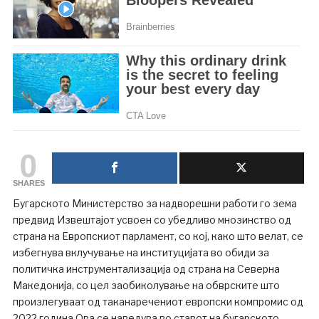
0
SHARES
Бугарското Министерство за надворешни работи го зема
предвид Извештајот усвоен со убедливо мнозинство од
страна на Европскиот парламент, со кој, како што велат, се
избегнува вклучување на институцијата во обиди за
политичка инструментализација од страна на Северна
Македонија, со цел заобиколување на обврските што
произлегуваат од таканаречениот европски компромис од
2022 година.Ова се наведува во ставот на бугарското