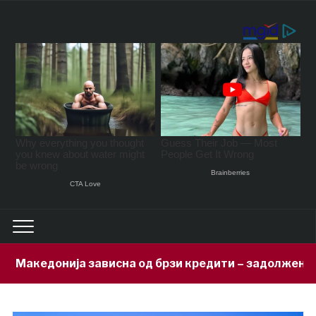
сна од брзи кредити – задолжени 333 милиони евра за