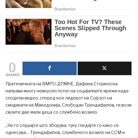
0
SHARES
Пратеничката на ВМРО-ДПМНЕ, Дафина Стојаноска
направи многу невкусен потег на социјалните мрежи каде
сподели видео, според кое лидерот на Сојузот на
синдикати на Македонија, Слободан Трендафилов, ги вози
своите две мали деца со службено возило.
„Не го слушајте што зборува, туку гледајте го како се
однесува… Трендафилов, службеното возило на ССМ и