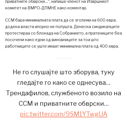
приватните обврски…“, напиша членот на Извршниот
комитет на ВМРО-ДПМНЕ како коментар.
ССМ бара минималната плата да се зголеми на 600 евра,
додека власта ипорно не попушта. Денеска синдикалците
протестираа со блокада на Собранието, а пратениците беа
посочени како едни од виновниците за тоа што
работниците се уште имаат минимална плата од 400 евра.
Не го слушајте што зборува, туку
гледајте го како се однесува…
Трендафилов, службеното возило на
ССМ и приватните обврски…
pic.twitter.com/9SM1YTwgUA