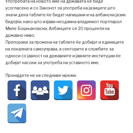
Употребата на новото име на државата ќе биде
усогласено и со Законот за употреба на јазиците што
значи дека таблите ќе бидат напишани и на албански јазик
бидејќи, како што изјави неодамна владиниот портпарол
Миле Бошњаковски, Албанците се 20 проценти на
државно ниво.
Препораки за промена на таблите ќе добијат и единиците
на локалната самоуправа, а секторите и службите за
односи со јавност на државните и јавните институции ќе
добијат насоки за употреба на уставното име.
Пронајдете не на следниве мрежи: