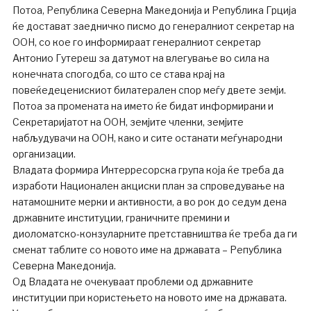
Потоа, Република Северна Македонија и Република Грција
ќе достават заедничко писмо до генералниот секретар на
ООН, со кое го информираат генералниот секретар
Антонио Гутереш за датумот на влегување во сила на
конечната спогодба, со што се става крај на
повеќедеценискиот билатерален спор меѓу двете земји.
Потоа за промената на името ќе бидат информирани и
Секретаријатот на ООН, земјите членки, земјите
набљудувачи на ООН, како и сите останати меѓународни
организации.
Владата формира Интерресорска група која ќе треба да
изработи Национален акциски план за спроведување на
натамошните мерки и активности, а во рок до седум дена
државните институции, граничните премини и
диоломатско-конзуларните претставништва ќе треба да ги
сменат таблите со новото име на државата – Република
Северна Македонија.
Од Владата не очекуваат проблеми од државните
институции при користењето на новото име на државата.