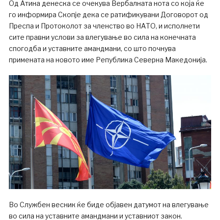
Од Атина денеска се очекува Вербалната нота со која ќе
го информира Скопје дека се ратификувани Договорот од
Преспа и Протоколот за членство во НАТО, и исполнети
сите правни услови за влегување во сила на конечната
спогодба и уставните амандмани, со што почнува
примената на новото име Република Северна Македонија.
Во Службен весник ќе биде објавен датумот на влегување
во сила на уставните амандмани и уставниот закон.