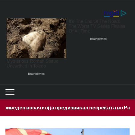
ој ја предизвикал несреќата во Радишани, избегал и 