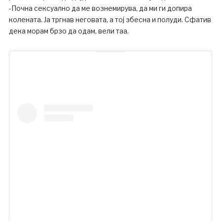
-Почна сексуално да ме вознемирува, да ми ги допира
колената. Ја тргнав неговата, а тој збесна и полуди. Сфатив
дека морам брзо да одам, вели таа.