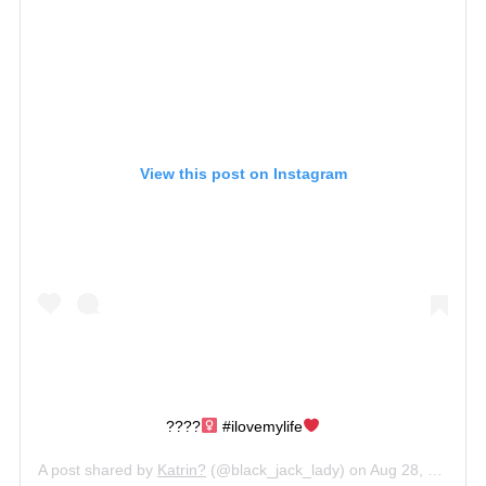
View this post on Instagram
????‍
#ilovemylife
A post shared by
Katrin?
(@black_jack_lady) on
Aug 28, 2018 at 12:36am PDT