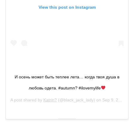
View this post on Instagram
И oсень может быть теплее лета… когда твоя душа в
любовь одета. #autumn? #ilovemylife
A post shared by
Katrin?
(@black_jack_lady) on
Sep 9, 2018 at 11:00pm PDT