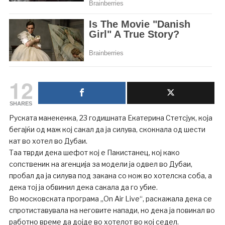
12
SHARES
Руската манекенка, 23 годишната Екатерина Стетсјук, која
бегајќи од маж кој сакал да ја силува, скокнала од шести
кат во хотел во Дубаи.
Таа тврди дека шефот кој е Пакистанец, кој како
сопственик на агенција за модели ја одвел во Дубаи,
пробал да ја силува под закана со нож во хотелска соба, а
дека тој ја обвинил дека сакала да го убие.
Во московската програма „On Air Live“, раскажала дека се
спротиставувала на неговите напади, но дека ја повикал во
работно време да дојде во хотелот во кој седел.