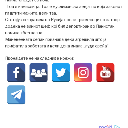
-Тоа е измислица. Тоа е муслиманска земја, во која законот
ги штити мажите, вели таа.
Стетсјук се вратила во Русија после три месеци во затвор,
додека нејзиниот шеф кој бил депортиран во Пакистан,
поминал без казна.
Манекенката сепак признава дека згрешила што ја
прифатила работата и вели дека имала „луда среќа“.
Пронајдете не на следниве мрежи: