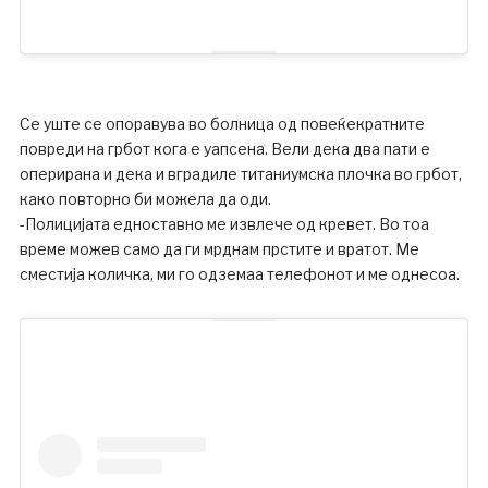
Се уште се опоравува во болница од повеќекратните
повреди на грбот кога е уапсена. Вели дека два пати е
оперирана и дека и вградиле титаниумска плочка во грбот,
како повторно би можела да оди.
-Полицијата едноставно ме извлече од кревет. Во тоа
време можев само да ги мрднам прстите и вратот. Ме
сместија количка, ми го одземаа телефонот и ме однесоа.