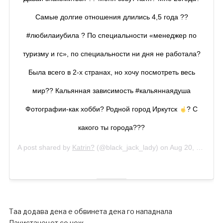
Самые долгие отношения длились 4,5 года ??
#любилаиубила ? По специальности «менеджер по
туризму и гс», по специальности ни дня не работала?
Была всего в 2-х странах, но хочу посмотреть весь
мир?? Кальянная зависимость #кальяннаядуша
Фотографии-как хобби? Родной город Иркутск
? С
какого ты города???
A post shared by
Katrin?
(@black_jack_lady) on
Aug 20, 2018 at 7:51pm PDT
Таа додава дека е обвинета дека го нападнала
Пакистанецот со нож.