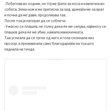
-Побегнав во ходник, но тој ме фати за коса и извлечка во
собата. Зема нож и ме притисна за ѕид, држејќи ме за врат
и почна да ме дави, продолжува таа.
После тоа ја натерал да се соблече.
-Ужасно се плашев, не толку дека ќе ме силува, најмногу се
плашев дека ќе ме убие, кажала манекенката.
Таа успеала да се тргне од него и гола скокнала низ
прозор, а преживеала само благодарејќи на тоа што
паднала на тенда.