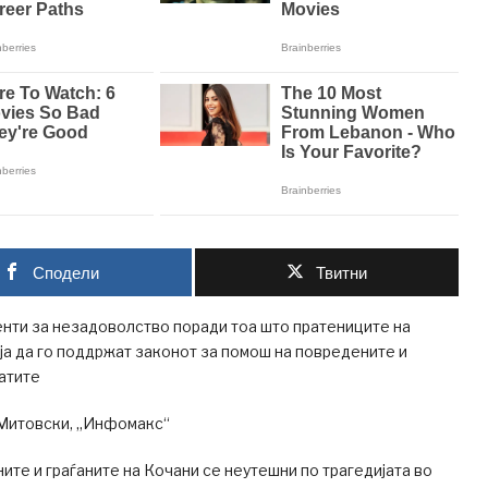
Сподели
Твитни
нти за незадоволство поради тоа што пратениците на
а да го поддржат законот за помош на повредените и
атите
Митовски, „Инфомакс“
ите и граѓаните на Кочани се неутешни по трагедијата во