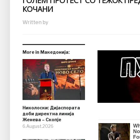
ГОЛЕМ ПРОТЕСТ СО ТЕЖОК ПР
КОЧАНИ
Written by
More in Македонија:
Николоски: Дијаспората
доби директна линија
Женева – Скопје
6.August.2026