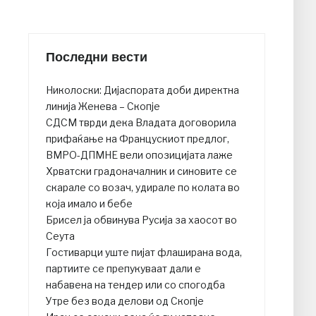
Последни вести
Николоски: Дијаспората доби директна
линија Женева – Скопје
СДСМ тврди дека Владата договорила
прифаќање на Францускиот предлог,
ВМРО-ДПМНЕ вели опозицијата лаже
Хрватски градоначалник и синовите се
скарале со возач, удирале по колата во
која имало и бебе
Брисел ја обвинува Русија за хаосот во
Сеута
Гостиварци уште пијат флаширана вода,
партиите се препукуваат дали е
набавена на тендер или со спогодба
Утре без вода делови од Скопје