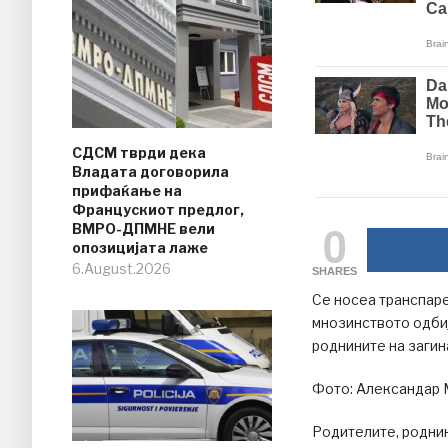
СДСМ тврди дека
Владата договорила
прифаќање на
Францускиот предлог,
0
ВМРО-ДПМНЕ вели
опозицијата лаже
6.August.2026
SHARES
Се носеа транспаре
мнозинството одбиј
роднините на загин
Фото: Александар 
Родителите, роднин