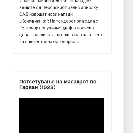
Иран се закани дека ќе ги нападне
земјите од Персискиот Залив доколку
САД извршат нови напади
„Кожувчанка“: На тендерот за вода во
Гостивар понудивме двојно пониска
цена – разликата на наш товар како гест
за општествена одговорност
Потсетување на масакрот во
Гарван (1923)
Video
Player