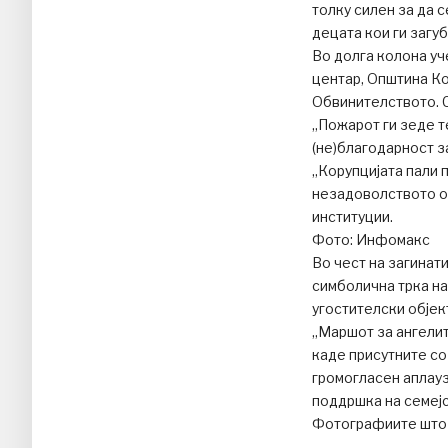
толку силен за да 
децата кои ги загуб
Во долга колона уч
центар, Општина Ко
Обвинителството. С
„Пожарот ги зеде т
(не)благодарност з
„Корупцијата пали 
незадоволството од
институции.
Фото: Инфомакс
Во чест на загинат
симболична трка на
угостителски објек
„Маршот за ангелит
каде присутните со
громогласен аплауз
поддршка на семејс
Фотографиите што г