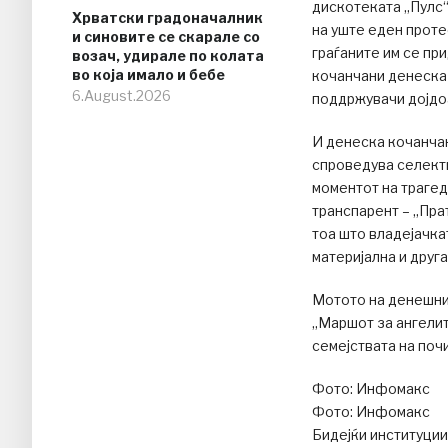
дискотеката „Пулс“ 
Хрватски градоначалник
на уште еден проте
и синовите се скарале со
граѓаните им се пр
возач, удирале по колата
во која имало и бебе
кочанчани денеска и
6.August.2026
поддржувачи дојдоа
И денеска кочанчан
спроведува селекти
моментот на трагед
транспарент – „Пра
тоа што владејачк
материјална и друг
Мотото на денешнио
„Маршот за ангелит
семејствата на поч
Фото: Инфомакс
Фото: Инфомакс
Бидејќи институции