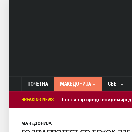
ПОЧЕТНА
МАКЕДОНИЈА
СВЕТ
СДСМ: Во Гостивар среде епидемија дежура 
BREAKING NEWS
МАКЕДОНИЈА