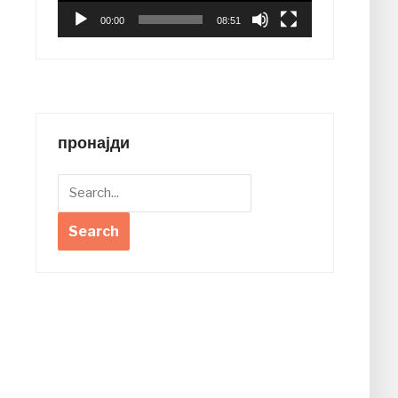
00:00
08:51
пронајди