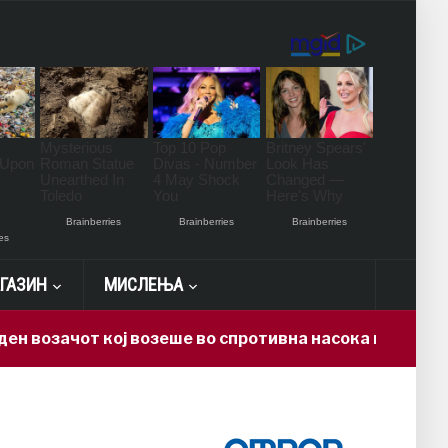
ГАЗИН
МИСЛЕЊА
чот кој возеше во спротивна насока на автопатот Ск