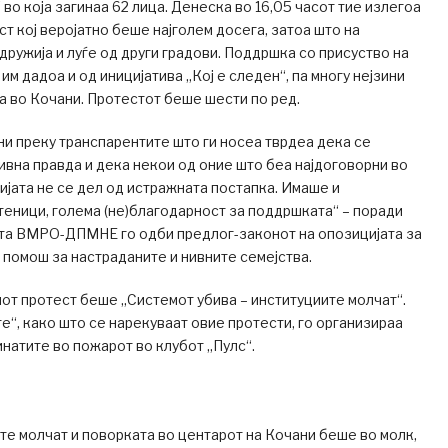
во која загинаа 62 лица. Денеска во 16,05 часот тие излегоа
ст кој веројатно беше најголем досега, затоа што на
идружија и луѓе од други градови. Поддршка со присуство на
м дадоа и од иницијатива „Кој е следен“, па многу нејзини
 во Кочани. Протестот беше шести по ред.
и преку транспарентите што ги носеа тврдеа дека се
вна правда и дека некои од оние што беа најдоговорни во
ијата не се дел од истражната постапка. Имаше и
теници, голема (не)благодарност за поддршката“ – поради
ата ВМРО-ДПМНЕ го одби предлог-законот на опозицијата за
а помош за настраданите и нивните семејства.
т протест беше „Системот убива – институциите молчат“.
е“, како што се нарекуваат овие протести, го организираа
инатите во пожарот во клубот „Пулс“.
те молчат и поворката во центарот на Кочани беше во молк,