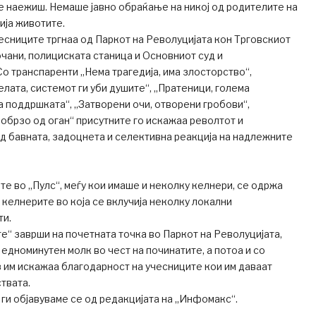
се наежиш. Немаше јавно обраќање на никој од родителите на
ија животите.
есниците тргнаа од Паркот на Револуцијата кон Трговскиот
чани, полициската станица и Основниот суд и
о транспаренти „Нема трагедија, има злосторство“,
елата, системот ги уби душите“, „Пратеници, голема
а поддршката“, „Затворени очи, отворени гробови“,
побрзо од оган“ присутните го искажаа револтот и
 бавната, задоцнета и селективна реакција на надлежните
ите во „Пулс“, меѓу кои имаше и неколку келнери, се одржа
 келнерите во која се вклучија неколку локални
ти.
е“ заврши на почетната точка во Паркот на Револуцијата,
 едноминутен молк во чест на починатите, а потоа и со
 им искажаа благодарност на учесниците кои им даваат
твата.
и објавуваме се од редакцијата на „Инфомакс“.