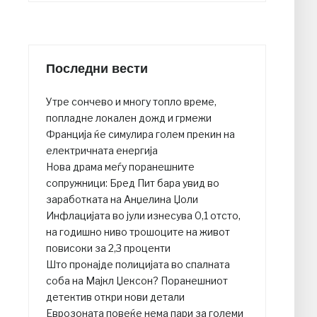
Последни вести
Утре сончево и многу топло време,
попладне локален дожд и грмежи
Франција ќе симулира голем прекин на
електричната енергија
Нова драма меѓу поранешните
сопружници: Бред Пит бара увид во
заработката на Анџелина Џоли
Инфлацијата во јули изнесува 0,1 отсто,
на годишно ниво трошоците на живот
повисоки за 2,3 проценти
Што пронајде полицијата во спалната
соба на Мајкл Џексон? Поранешниот
детектив откри нови детали
Еврозоната повеќе нема пари за големи