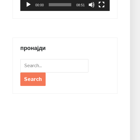
00:00
08:51
пронајди