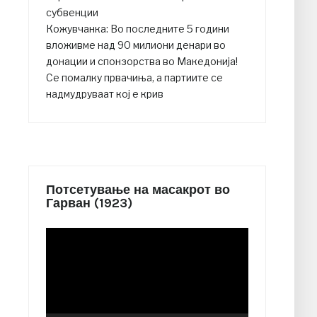
субвенции
Кожувчанка: Во последните 5 години
вложивме над 90 милиони денари во
донации и спонзорства во Македонија!
Се помалку првачиња, а партиите се
надмудруваат кој е крив
Потсетување на масакрот во
Гарван (1923)
Video
Player