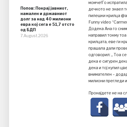
момче!Го испратила
Попов: Покрај јавниот,
дечкото не знаел т
намален и државниот
пилешки крилца @an
долг за над 40 милиони
Funny video “Carmen
евра кој сега е 51,7 отсто
Додека Ана го сним
од БДП
направил токму тоа
7.August.2026
крилцата, еве ги кр
прашала дали прове
одговорил: „ Тоа се
дека е сигурен дек
дека и тој купил цве
внимателен – додад
милиони прегледи и
Пронајдете не на с