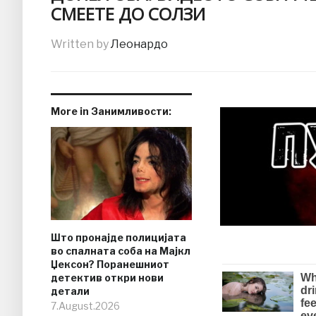
СМЕЕТЕ ДО СОЛЗИ
Written by
Леонардо
More in Занимливости:
Што пронајде полицијата
во спалната соба на Мајкл
Џексон? Поранешниот
детектив откри нови
детали
7.August.2026