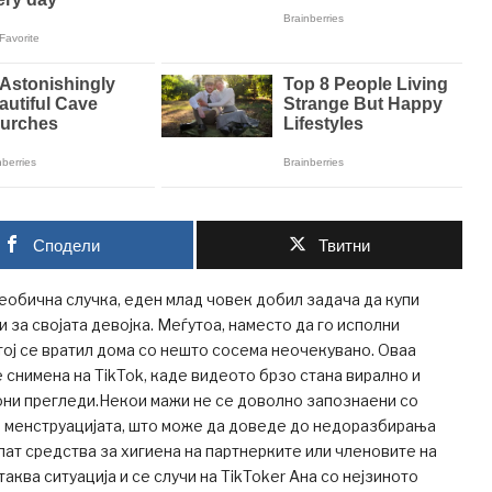
Сподели
Твитни
еобична случка, еден млад човек добил задача да купи
 за својата девојка. Меѓутоа, наместо да го исполни
тој се вратил дома со нешто сосема неочекувано. Оваа
е снимена на TikTok, каде видеото брзо стана вирално и
они прегледи.Некои мажи не се доволно запознаени со
о менструацијата, што може да доведе до недоразбирања
упат средства за хигиена на партнерките или членовите на
аква ситуација и се случи на TikToker Ана со нејзиното