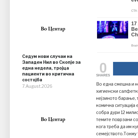
Седум нови случаи на
0
Западен Нил во Скопје за
една недела, тројца
пациенти во критична
SHARES
состојба
Во една смешна и н
7.August.2026
хигиенски салфетки
нејзиното барање, 
комична ситуација 
собра дури 12 мили
темите поврзани с
кога треба да им к
семејството.Токму т