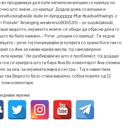
 во продавница да и купи хигиенски влошки со крилца, но
очно што значи „со крилца“.Дојдов дома со влошки и
nafuckingbasile dude im dyingggggg #fyp #padswithwings ♬
 Prelude” Arranging weakness(836530) – yo suzuki(akisai)
аше видеото, нејзиното момче се обиде да објасни дека го
 што му било кажано.– Рече „улошки со крилца“. Ги зедов
илцата – рече тој покажувајќи ја кутијата со храна.Кога таа го
рил со Ана за какви крилја мисли, тој самоуверено
 лути крилја “.Не разбирајќи во што е проблемот, тој додаде
а тоа се крилјата што ги бара Ана.Во коментарот Ана спомна
ќе за неа, за нејзината мајка и сестра.– Тој е навистина
е таа.Видеото брзо стана вирално, собра повеќе од 12
 тони коментари.
ледниве мрежи: