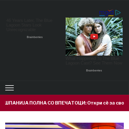
О ВПЕЧАТОЦИ: Откри сè за својот внук Илијан и приз