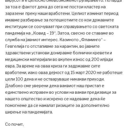
вирусот и е целосно оневозможено групирањето. Потврда
за тоа е фактот дека до сега не постои кластер на
заразени преку наши вработени. Целиот изминат период
имавме разбирање за потешкотиите со кои државните
институции се соочуваат при справувањето со светската
пандемија на „Ковид – 19“. Затоа, свесно се ставаме во
служба на јавниот интерес. Казиното „Фламинго“ –
Гевгелија го отстапивме за карантин, во јавните
здравствени установи дониравме болнички кревети и
медицински материјали во вкупен износ од 200 илјади
евра. За време на оваа криза ги задржавме сите
вработени, иако оваа дејност од 15 март 2020 не работеше
цели 100 дена и не остваруваше никакви приходи.
Длабоко сме уверени дека ваквиот наш пристап е
единствено исправен во услови на вакви предизвици за
нашето општество и искрено се надеваме дека ќе
помогнеме да се намалат ризиците за дополнително
ширење на пандемијата.
Со почит,