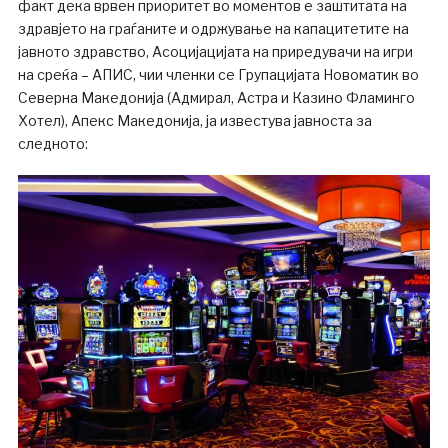
факт дека врвен приоритет во моментов е заштитата на
здравјето на граѓаните и одржување на капацитетите на
јавното здравство, Асоцијацијата на приредувачи на игри
на среќа – АПИС, чии членки се Групацијата Новоматик во
Северна Македонија (Адмирал, Астра и Казино Фламинго
Хотел), Апекс Македонија, ја известува јавноста за
следното: