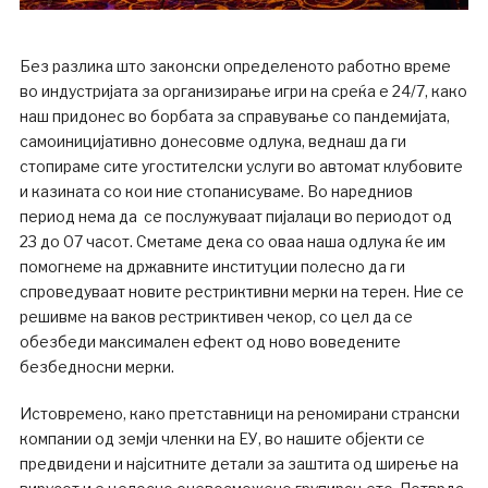
Без разлика што законски определеното работно време
во индустријата за организирање игри на среќа е 24/7, како
наш придонес во борбата за справување со пандемијата,
самоиницијативно донесовме одлука, веднаш да ги
стопираме сите угостителски услуги во автомат клубовите
и казината со кои ние стопанисуваме. Во наредниов
период нема да се послужуваат пијалаци во периодот од
23 до 07 часот. Сметаме дека со оваа наша одлука ќе им
помогнеме на државните институции полесно да ги
спроведуваат новите рестриктивни мерки на терен. Ние се
решивме на ваков рестриктивен чекор, со цел да се
обезбеди максимален ефект од ново воведените
безбедносни мерки.
Истовремено, како претставници на реномирани странски
компании од земји членки на ЕУ, во нашите објекти се
предвидени и најситните детали за заштита од ширење на