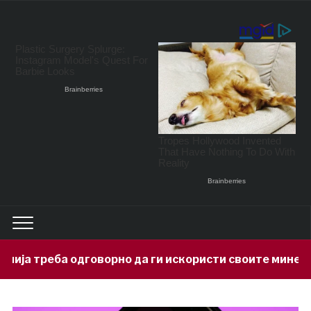
рно да ги искористи своите минерални богатства