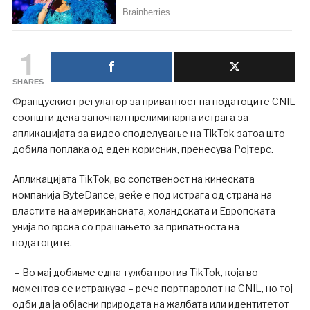
1
SHARES
Францускиот регулатор за приватност на податоците CNIL
соопшти дека започнал прелиминарна истрага за
апликацијата за видео споделување на TikTok затоа што
добила поплака од еден корисник, пренесува Ројтерс.
Апликацијата TikTok, во сопственост на кинеската
компанија ByteDance, веќе е под истрага од страна на
властите на американската, холандската и Европската
унија во врска со прашањето за приватноста на
податоците.
– Во мај добивме една тужба против TikTok, која во
моментов се истражува – рече портпаролот на CNIL, но тој
одби да ја објасни природата на жалбата или идентитетот