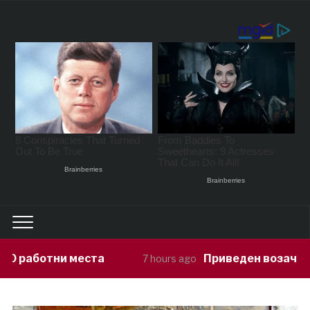
Приведен возач кој ја предизвикал н
7 hours ago