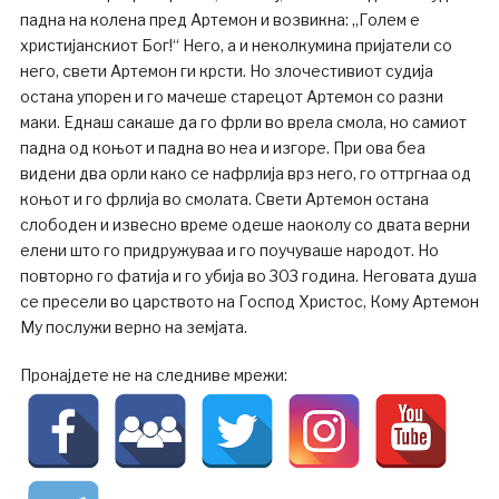
падна на колена пред Артемон и возвикна: „Голем е
христијанскиот Бог!“ Него, а и неколкумина пријатели со
него, свети Артемон ги крсти. Но злочестивиот судија
остана упорен и го мачеше старецот Артемон со разни
маки. Еднаш сакаше да го фрли во врела смола, но самиот
падна од коњот и падна во неа и изгоре. При ова беа
видени два орли како се нафрлија врз него, го оттргнаа од
коњот и го фрлија во смолата. Свети Артемон остана
слободен и извесно време одеше наоколу со двата верни
елени што го придружуваа и го поучуваше народот. Но
повторно го фатија и го убија во 303 година. Неговата душа
се пресели во царството на Господ Христос, Кому Артемон
Му послужи верно на земјата.
Пронајдете не на следниве мрежи: