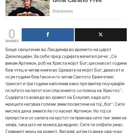
0
SHARES
Беше свештеник во Лаодикија во времето на царот
Диоклецијан. За себе пред судијата мачител рече: „Се
викам Артемон, роб на Христа мојот Бог; шеснаесет години
бев чтец и читав книги во Црквата на мојот Бог; дваесет и
осум години бев ѓакон и го читав Светото Евангелие;
триесет и три години наполнив како презвитер поучувајќи
ги луѓето на патот кон спасението со помош на Христос“.
Судијата го воведе во храмот на Ескулап, каде што
жреците негуваа големи змии посветени на тој „бог“. Сите
мислеа дека змиите ќе го каснат Артемон. Но тој се
прекрсти и со силата на крстот ги прикова сите тие змии на
земја, така што не можеа да мрднат. Сите ги опфати ужас.
Главниот жрец на храмот, Виталиј, штом го виде ова чудо