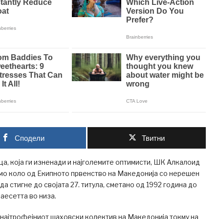
Сподели
Твитни
а, која ги изненади и најголемите оптимисти, ШК Алкалоид
мо коло од Екипното првенство на Македонија со нерешен
а да стигне до својата 27. титула, сметано од 1992 година до
наесетта во низа.
најтрофејниот шаховски колектив на Македонија токму на