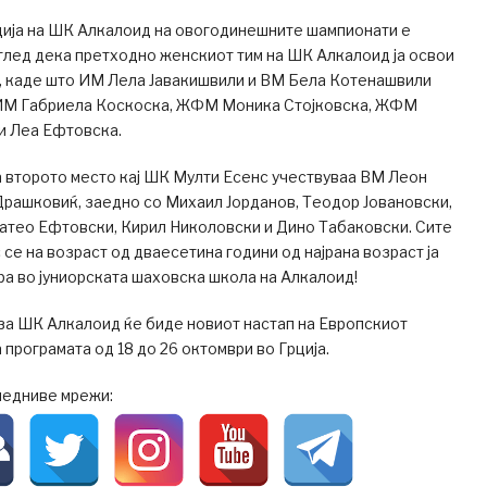
ија на ШК Алкалоид на овогодинешните шампионати е
глед дека претходно женскиот тим на ШК Алкалоид ја освои
е, каде што ИМ Лела Јавакишвили и ВМ Бела Котенашвили
ИМ Габриела Коскоска, ЖФМ Моника Стојковска, ЖФМ
 Леа Ефтовска.
а второто место кај ШК Мулти Есенс учествуваа ВМ Леон
Драшковиќ, заедно со Михаил Јорданов, Теодор Јовановски,
Матео Ефтовски, Кирил Николовски и Дино Табаковски. Сите
се на возраст од дваесетина години од најрана возраст ја
ра во јуниорската шаховска школа на Алкалоид!
за ШК Алкалоид ќе биде новиот настап на Европскиот
на програмата од 18 до 26 октомври во Грција.
ледниве мрежи: