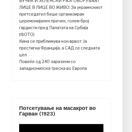
ВУЧИЌ И ЗЕЛЕНСКИ РАЗГОВОРУВААТ
ЛИЦЕ В ЛИЦЕ ВО ЖИВО: За украинскиот
претседател беше организиран
церемонијален пречек, голем број
гардисти пред Палатата на Србија
(ФОТО)
Кина се приближува кон врвот: Ја
престигна Франција, а САД се следната
цел
Повеќе од 240 заразени со
западнонилска треска во Европа
Потсетување на масакрот во
Гарван (1923)
Video