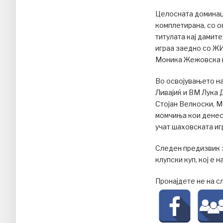
Целосната доминац
комплетирана, со о
титулата кај дамит
играа заедно со Ж
Моника Жежовска и
Во освојувањето н
Ливајиќ и ВМ Лука 
Стојан Велкоски, 
момчиња кои денес 
учат шаховската иг
Следен предизвик 
клупски куп, кој е 
Пронајдете не на с