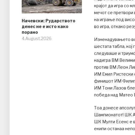
крајот да игра со 
мечот се претвори 
на играње под висо
Начевски: Рударството
денес не е исто како
во игра, откако рез
порано
4.August.2026
Изненадувањето во
шестата табла, кој
следуваше и триумф
надигра ВМ Велимир
против ВМ Леон Лив
ИМ Емил Ристески с
финишот ИМ Филип 
ИМ Тони Лазов блес
победа над Матео 
Тоа донесе апсолут
Шампионатот! ШК Ал
ШК Мулти Есенс е в
екипи останаа неп