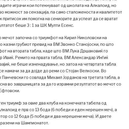
младите играчи кои потекнуваат од школата на Алкалоид, но
во можност за сензација, па само сталоженоста и квалитетот
к притисок им помогна на сениорите да успеат да се вратат
ултатот беше 3 : 1 за ШК Мулти Есенс.
 мечот започна со триумфот на Кирил Николовски на
 го казни грубиот превид на ВМ Звонко Станојоски, по што
от на втората табла, каде што ВМ Лука Дршаковиќ го
 Ивиќ. Ремито на првата табла, ВМ Александар Инѓиќ
ајиќ, не беше изненадување, но затоа на четвртата табла
е намачи за да дојде до реми со Стојан Велкоски. Во
Панчевски го совлада Михаил Јорданов на третата табла, а
на во завршницата за да го израмни резултатот во мечот со
Ефтовски.
ен триумф за овие два клуба на конечната табела од
калоид е прв со 13 бода (6 победи и еден нерешен меч), а
тор со 12 бода (5 победи и два нерешени меча). И двете
оразени на Шампионатот.