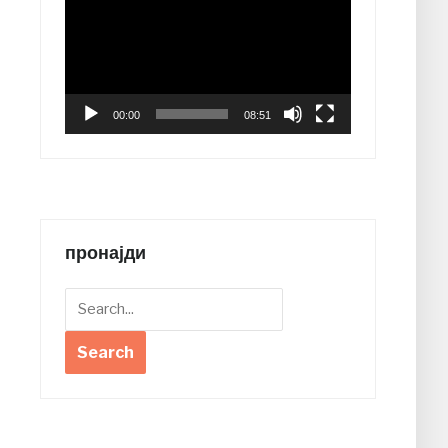
Player
00:00
08:51
пронајди