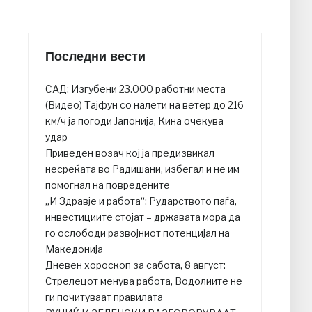
Последни вести
САД: Изгубени 23.000 работни места
(Видео) Тајфун со налети на ветер до 216
км/ч ја погоди Јапонија, Кина очекува
удар
Приведен возач кој ја предизвикал
несреќата во Радишани, избегал и не им
помогнал на повредените
„И Здравје и работа“: Рударството паѓа,
инвестициите стојат – државата мора да
го ослободи развојниот потенцијал на
Македонија
Дневен хороскоп за сабота, 8 август:
Стрелецот менува работа, Водолиите не
ги почитуваат правилата