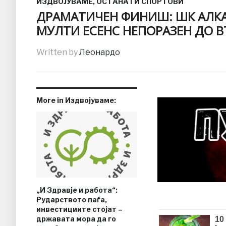
ИЗДВОЈУВАМЕ
,
ОСТАНАТИ СПОРТОВИ
ДРАМАТИЧЕН ФИНИШ: ШК АЛК
МУЛТИ ЕСЕНС НЕПОРАЗЕН ДО В
Written by
Леонардо
More in Издвојуваме:
„И Здравје и работа“:
Рударството паѓа,
инвестициите стојат –
државата мора да го