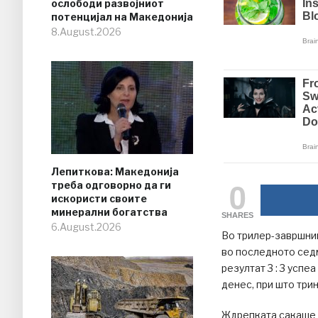
ослободи развојниот
потенцијал на Македонија
8.August.2026
Лепиткова: Македонија
0
треба одговорно да ги
искористи своите
минерални богатства
SHARES
6.August.2026
Во трилер-завршниц
во последното сед
резултат 3 : 3 успе
денес, при што три
Ждрепката сакаше 