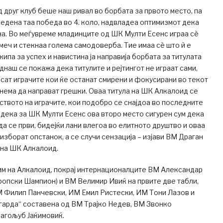
д друг клуб беше наш ривал во борбата за првото место, па
дена таа победа во 4. коло, надвладеа оптимизмот дека
а. Во меѓувреме младинците од ШК Мулти Есенс играа сѐ
меч и стекнаа голема самодоверба. Тие имаа сѐ што ѝ е
ипа за успех и навистина ја направија борбата за титулата
днаш се покажа дека титулите и рејтингот не играат сами,
осат играчите кои ќе останат смирени и фокусирани во текот
и нема да направат грешки. Оваа титула на ШК Алкалоид се
ството на играчите, кои подобро се снајдоа во последните
одека за ШК Мулти Есенс ова второ место сигурен сум дека
да се први, бидејќи лани влегоа во елитното друштво и оваа
изборат опстанок, а се случи сензација – изјави ВМ Драган
 на ШК Алкалоид.
им на Алкалоид, покрај интернационалците ВМ Александар
ропски Шампион) и ВМ Велимир Ивиќ на првите две табли,
М Филип Панчевски, ИМ Емил Ристески, ИМ Тони Лазов и
гарда“ составена од ВМ Трајко Недев, ВМ Звонко
рагољуб Јаќимовиќ.