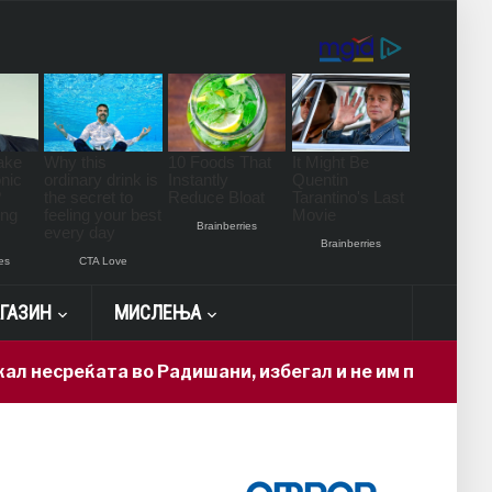
ГАЗИН
МИСЛЕЊА
еќата во Радишани, избегал и не им помогнал на пов