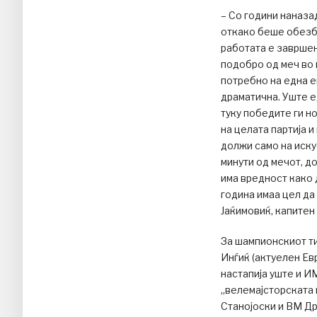
– Со години наназа
откако беше обезбе
работата е завршен
подобро од меч во 
потребно на една ек
драматична. Уште е
туку победите ги н
на целата партија 
должи само на иску
минути од мечот, д
има вредност како 
година имаа цел да 
Јаќимовиќ, капитен
За шампионскиот т
Инѓиќ (актуелен Ев
настапија уште и И
„велемајсторската 
Станојоски и ВМ Д