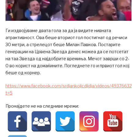
Ги издвојуваме двата гола за да ја видите нивната
атрактивност. Ова беше вториот гол постигнат од речиси
30 метри, а стрелецот беше Милан Павков. Постарите
генерации на Црвена Звезда денес можеа да се потсетат
на таа Звезда од најдобрите времиња. Мечот заврши со 2-
0 во корист на домаќините. Погледнете го и првиот гол кој
беше од корнер.
https://www.facebook.com/srdjankojicdjidja/videos/493766327
t=5
Пронајдете не на следниве мрежи: