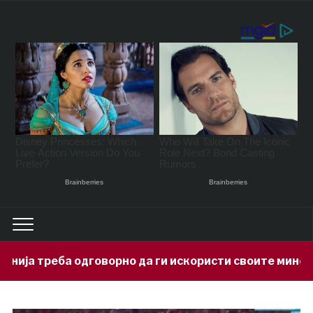
оворно да ги искористи своите минерални богатства