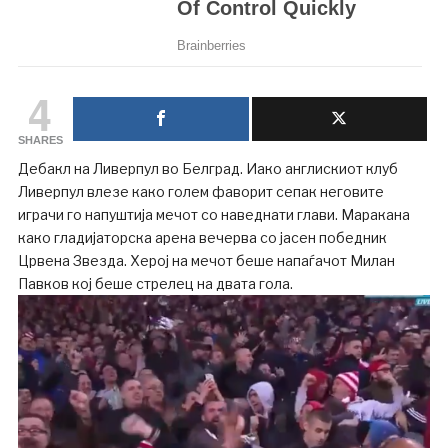
4
SHARES
Дебакл на Ливерпул во Белград. Иако англискиот клуб
Ливерпул влезе како голем фаворит сепак неговите
играчи го напуштија мечот со наведнати глави. Маракана
како гладијаторска арена вечерва со јасен победник
Црвена Звезда. Херој на мечот беше напаѓачот Милан
Павков кој беше стрелец на двата гола.