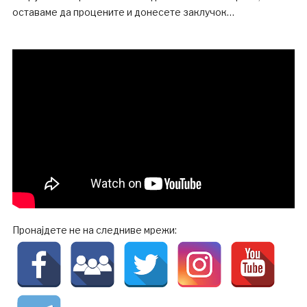
оставаме да процените и донесете заклучок…
Пронајдете не на следниве мрежи: