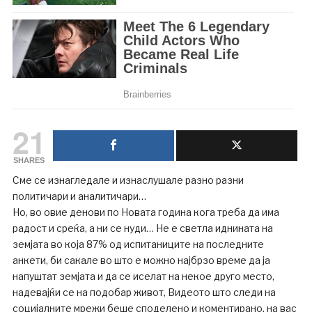
21
SHARES
Сме се изнагледале и изнаслушале разно разни
политичари и аналитичари…
Но, во овие денови по Новата година кога треба да има
радост и среќа, а ни се нуди… Не е светла иднината на
земјата во која 87% од испитаниците на последните
анкети, би сакале во што е можно најбрзо време да ја
напуштат земјата и да се иселат на некое друго место,
надевајќи се на подобар живот, Видеото што следи на
социјалните мрежи беше споделено и коментирано, на вас