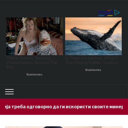
но да ги искористи своите минерални богатства