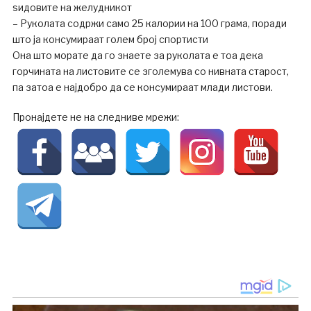
ѕидовите на желудникот
– Руколата содржи само 25 калории на 100 грама, поради
што ја консумираат голем број спортисти
Она што морате да го знаете за руколата е тоа дека
горчината на листовите се зголемува со нивната старост,
па затоа е најдобро да се консумираат млади листови.
Пронајдете не на следниве мрежи: