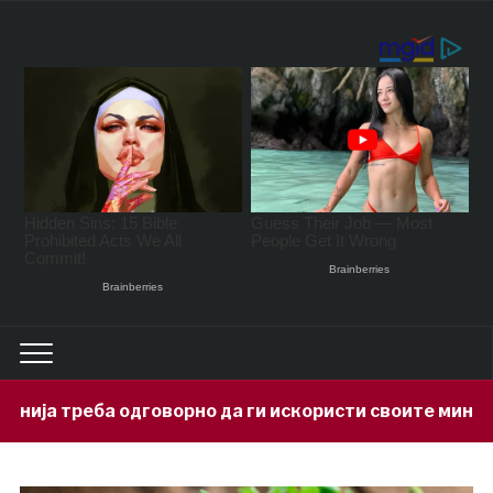
рно да ги искористи своите минерални богатства