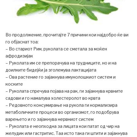
Во продолжение, прочитајте 7 причини кои најдобро ќе ви
го објаснат тоа:
– Во стариот Рим, руколата се сметала за моќен
афродизијак
– Руколата им се препорачува на трудниците, но и на
доилките бидејќи ја зголемува лактацијата
– Ова растение го зајакнува имунолошкиот систем и
коските
– Руколата спречува појава на рак, ги зајакнува крвните
садови и го намалува холестеролот во крвта
– Редовното консумирање на рукола ги нормализира
метаболичките процеси во организмот, го подобрува
варењето и го зајакнува нервниот систем
– Руколата е неопходна за лицата кои патат од чир на
желудик или гастритис. Таа исто така ги штити и зајакнува