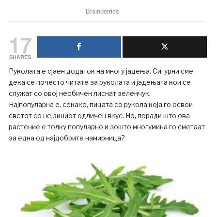
17
SHARES
Руколата е сјаен додаток на многу јадења. Сигурни сме
дека се почесто читате за руколата и јадењата кои се
служат со овој необичен лиснат зеленчук.
Најпопуларна е, секако, пицата со рукола која го освои
светот со нејзиниот одличен вкус. Но, поради што ова
растение е толку популарно и зошто многумина го сметаат
за една од најдобрите намирница?