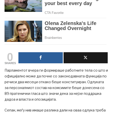
0
SHARES
Парламентот вчера ги формираше работните тела со што и
официјално може да почне со законодавната функција по
речиси два месеци откако беше конституиран. Одлуката
за персоналниот состав на комсииите беше донесена со
89 пратенички гласа што значи дека за нејзе поддршка
дадоа и власта и опозицијата.
Сепак, меѓу нив имаше разлика дали на оваа одлука треба