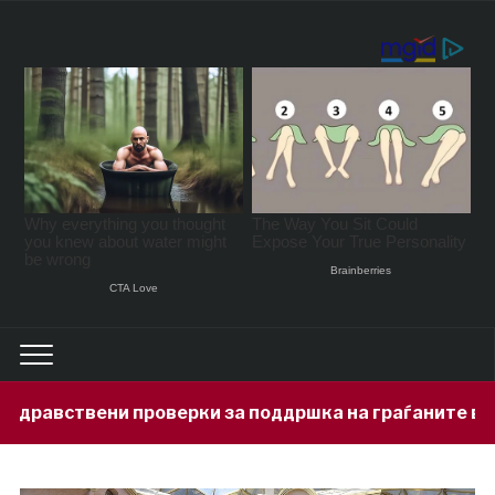
рки за поддршка на граѓаните во услови на топлоте