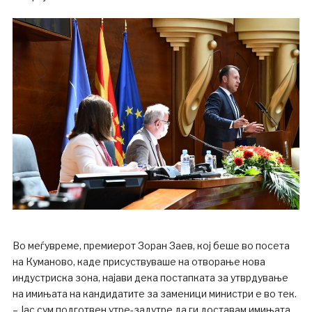
Во меѓувреме, премиерот Зоран Заев, кој беше во посета
на Куманово, каде присуствуваше на отворање нова
индустриска зона, најави дека постапката за утврдување
на имињата на кандидатите за заменици министри е во тек.
– Јас сум подготвен утре-задутре да ги доставам имињата