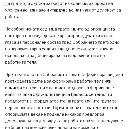
да претходи одлука за бројот на комисии, за бројот на
членови во нив како и утврдување на нивниот делокруг за
работа.
На собраниската седница пратениците од опозицијата
повторно посочија дека се крши процедурата и оти се
гласа за персонален состав пред Собранието претходно
на парламентарна седница да донесе одлука за нивно
основање и за дефинирање на надлежностите на
работните тела.
Претседателот на Собранието Талат Џафери појасни дека
претходната одлука за формирање работни тела или
комисии е на сила, и оти нема предлози за формирање
нови. На оваа одлука, потенцира Џафери, се темели и
предлогот на координаторите на пратеничките групи за
персоналните состави. Тој им посочи на пратениците од
опозицијата дека не поднеле никаков предлог за
дополнување на делокругот на работа или за зголемување
на бројот на комисии или членови на комисиите.