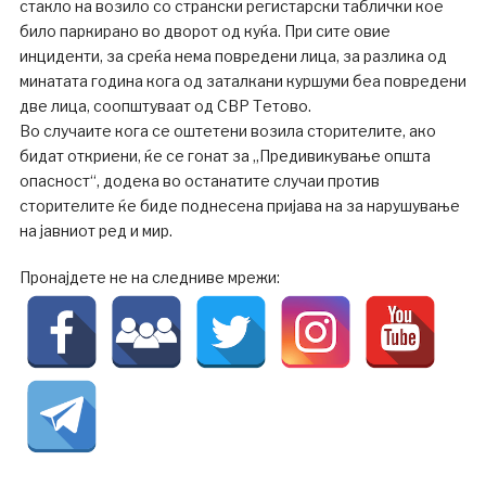
стакло на возило со странски регистарски таблички кое
било паркирано во дворот од куќа. При сите овие
инциденти, за среќа нема повредени лица, за разлика од
минатата година кога од заталкани куршуми беа повредени
две лица, соопштуваат од СВР Тетово.
Во случаите кога се оштетени возила сторителите, ако
бидат откриени, ќе се гонат за „Предивикување општа
опасност“, додека во останатите случаи против
сторителите ќе биде поднесена пријава на за нарушување
на јавниот ред и мир.
Пронајдете не на следниве мрежи: