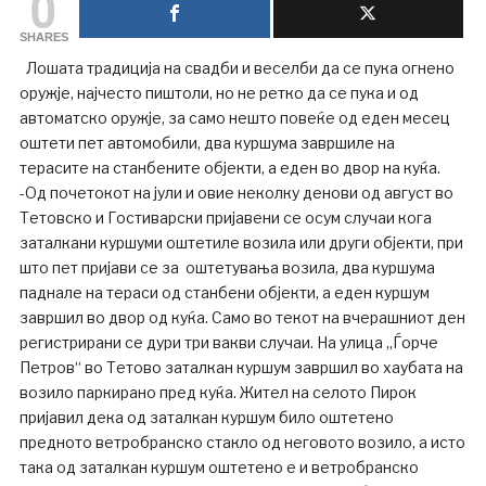
0
SHARES
Лошата традиција на свадби и веселби да се пука огнено
оружје, најчесто пиштоли, но не ретко да се пука и од
автоматско оружје, за само нешто повеќе од еден месец
оштети пет автомобили, два куршума завршиле на
терасите на станбените објекти, а еден во двор на куќа.
-Од почетокот на јули и овие неколку денови од август во
Тетовско и Гостиварски пријавени се осум случаи кога
заталкани куршуми оштетиле возила или други објекти, при
што пет пријави се за оштетувања возила, два куршума
паднале на тераси од станбени објекти, а еден куршум
завршил во двор од куќа. Само во текот на вчерашниот ден
регистрирани се дури три вакви случаи. На улица „Ѓорче
Петров“ во Тетово заталкан куршум завршил во хаубата на
возило паркирано пред куќа. Жител на селото Пирок
пријавил дека од заталкан куршум било оштетено
предното ветробранско стакло од неговото возило, а исто
така од заталкан куршум оштетено е и ветробранско