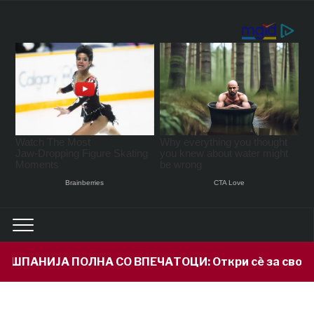
ВПЕЧАТОЦИ: Откри сè за својот внук Илијан и призн