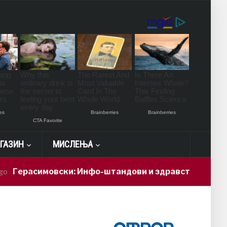
ГАЗИН
МИСЛЕЊА
симовски: Инфо-штандови и здравствени проверки за