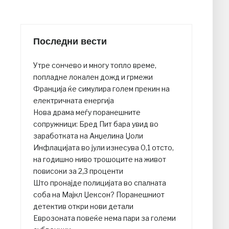
Последни вести
Утре сончево и многу топло време,
попладне локален дожд и грмежи
Франција ќе симулира голем прекин на
електричната енергија
Нова драма меѓу поранешните
сопружници: Бред Пит бара увид во
заработката на Анџелина Џоли
Инфлацијата во јули изнесува 0,1 отсто,
на годишно ниво трошоците на живот
повисоки за 2,3 проценти
Што пронајде полицијата во спалната
соба на Мајкл Џексон? Поранешниот
детектив откри нови детали
Еврозоната повеќе нема пари за големи