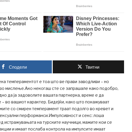
Сподели
Твитни
а темпераментот е тоа што ве прави заводливи – но
кво мислење.Ако некогаш сте се запрашале како подобро,
но да ја задоволите вашата партнерка, време е да
 – во вашиот карактер. Бидејќи, како што покажуваат
жите со смирен темперамент траат подолго во кревет и
сексуални перформанси.Импулсивност и секс: лоша
д истражувањата на турските научници, мажите кои се
акции и имаат послаба контрола на импулсите имаат