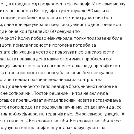
ст да страдаат од предвремена ејакулација. И не само малку
чително почесто.Во студијата учествувале 80 мажи на
 години , кои биле поделени во четири групи: оние без
, оние кои ејакулирале пред сексуалниот однос, оние кои
ди и оние кои траеле 30-60 секунди по
учокот? Колку побрзо ејакулирале, толку поизразени биле
 црти, помала упорност и поголема потреба за
ата ејакулација често се поврзува и со анксиозност и
жувањата покажаа дека мажите кои имаат проблеми со
ација имаат шест пати поголема стапка на депресија и пет
ка на анксиозност во споредба со оние без сексуални
ставно немаат развиен механизам за контрола на
а. Додека нивното тело реагира брзо, нивниот мозок не
исне сопирачки“.Постои решение – и тоа не вклучува
гаш се препишуваат антидепресиви, новите истражувања
стои поприроден и поодржлив начин мажот да научи да „се
итивно-бихејвиорална терапија и вежби за саморегулација. А
 техники се – Кегеловите вежби .Кегеловите вежби не се
вклучуваат контракција и опуштање на мускулите на