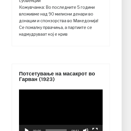
субвенции
Кожувчанка: Во последните 5 години
вложивме над 90 милиони денари во
донации и спонзорства во Македонија!
Се помалку првачиња, а партиите се
надмудруваат кој е крив
Потсетување на масакрот во
Гарван (1923)
Video
Player