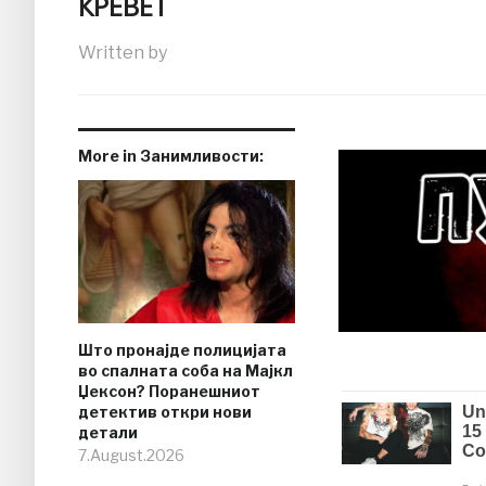
КРЕВЕТ
Written by
More in Занимливости:
Што пронајде полицијата
во спалната соба на Мајкл
Џексон? Поранешниот
детектив откри нови
детали
7.August.2026