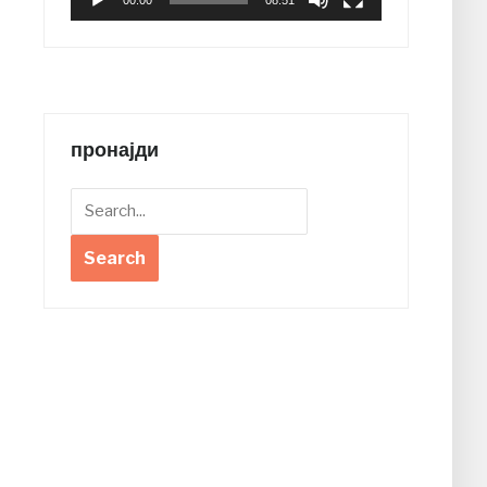
00:00
08:51
пронајди