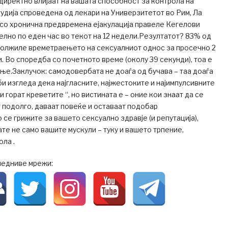
 директно влијаат на вашата способност за контрола на
студија спроведена од лекари на Универзитетот во Рим, Ла
 со хронична предвремена ејакулација правеле Кегелови
елно по еден час во текот на 12 недели.Резултатот? 83% од
должиле времетраењето на сексуалниот однос за просечно 2
и. Во споредба со почетното време (околу 39 секунди), тоа е
е.Заклучок: самодовербата не доаѓа од бучава – таа доаѓа
 изгледа дека најгласните, најжестоките и најимпулсивните
и горат креветите “, но вистината е – оние кои знаат да се
 подолго, даваат повеќе и оставаат подобар
 се грижите за вашето сексуално здравје (и репутација),
ате не само вашите мускули – туку и вашето трпение,
ола .
ледниве мрежи: