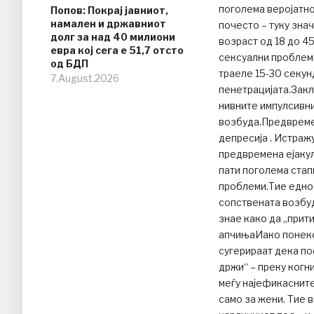
поголема веројатно
Попов: Покрај јавниот,
намален и државниот
почесто – туку зна
долг за над 40 милиони
возраст од 18 до 45
евра кој сега е 51,7 отсто
сексуални проблеми
од БДП
траеле 15-30 секун
7.August.2026
пенетрацијата.Закл
нивните импулсивни
возбуда.Предвремен
депресија . Истра
предвремена ејакул
пати поголема стап
проблеми.Тие едно
сопствената возбуд
знае како да „прит
апчињаИако понеко
сугерираат дека по
држи“ – преку когн
меѓу најефикасните
само за жени. Тие 