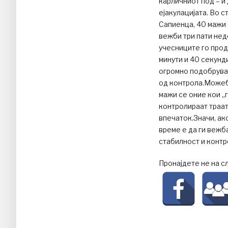
карличниот под – и
ејакулацијата. Во 
Сапиенца, 40 мажи
вежби три пати нед
учесниците го про
минути и 40 секунд
огромно подобрувањ
од контрола.Можеби
мажи се оние кои „г
контролираат траат
впечаток.Значи, ако
време е да ги вежб
стабилност и контр
Пронајдете не на с