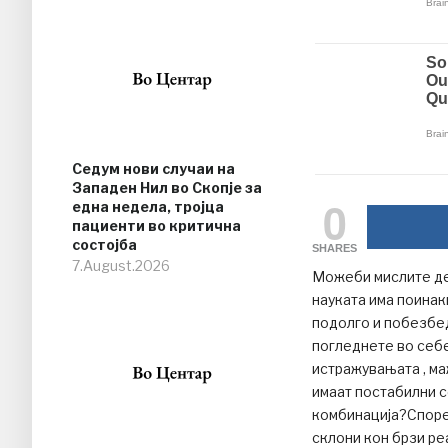
Седум нови случаи на
Западен Нил во Скопје за
0
една недела, тројца
пациенти во критична
состојба
SHARES
7.August.2026
Можеби мислите дек
науката има поина
подолго и побезбед
погледнете во себе
истражувањата , ма
имаат постабилни 
комбинација?Споре
склони кон брзи ре