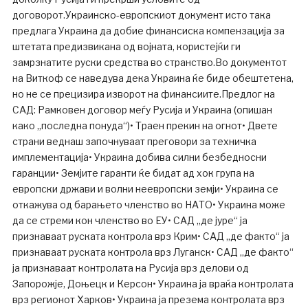
договорот.Украинско-европскиот документ исто така
предлага Украина да добие финансиска компензација за
штетата предизвикана од војната, користејќи ги
замрзнатите руски средства во странство.Во документот
на Виткоф се наведува дека Украина ќе биде обештетена,
но не се прецизира изворот на финансиите.Предлог на
САД: Рамковен договор меѓу Русија и Украина (опишан
како „последна понуда“)• Траен прекин на огнот• Двете
страни веднаш започнуваат преговори за техничка
имплементација• Украина добива силни безбедносни
гаранции• Земјите гаранти ќе бидат ад хок група на
европски држави и волни неевропски земји• Украина се
откажува од барањето членство во НАТО• Украина може
да се стреми кон членство во ЕУ• САД „де јуре“ ја
признаваат руската контрола врз Крим• САД „де факто“ ја
признаваат руската контрола врз Луганск• САД „де факто“
ја признаваат контролата на Русија врз делови од
Запорожје, Доњецк и Керсон• Украина ја враќа контролата
врз регионот Харков• Украина ја презема контролата врз