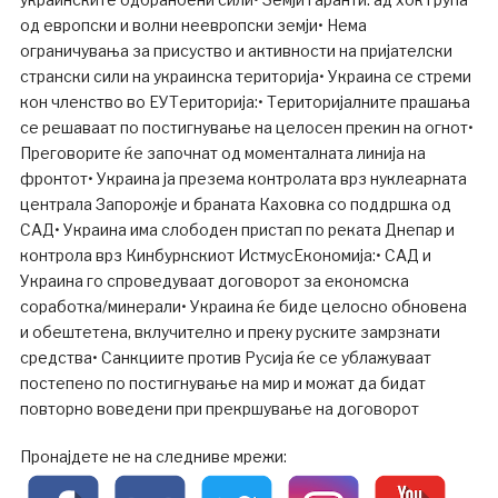
од европски и волни неевропски земји• Нема
ограничувања за присуство и активности на пријателски
странски сили на украинска територија• Украина се стреми
кон членство во ЕУТериторија:• Територијалните прашања
се решаваат по постигнување на целосен прекин на огнот•
Преговорите ќе започнат од моменталната линија на
фронтот• Украина ја презема контролата врз нуклеарната
централа Запорожје и браната Каховка со поддршка од
САД• Украина има слободен пристап по реката Днепар и
контрола врз Кинбурнскиот ИстмусЕкономија:• САД и
Украина го спроведуваат договорот за економска
соработка/минерали• Украина ќе биде целосно обновена
и обештетена, вклучително и преку руските замрзнати
средства• Санкциите против Русија ќе се ублажуваат
постепено по постигнување на мир и можат да бидат
повторно воведени при прекршување на договорот
Пронајдете не на следниве мрежи: