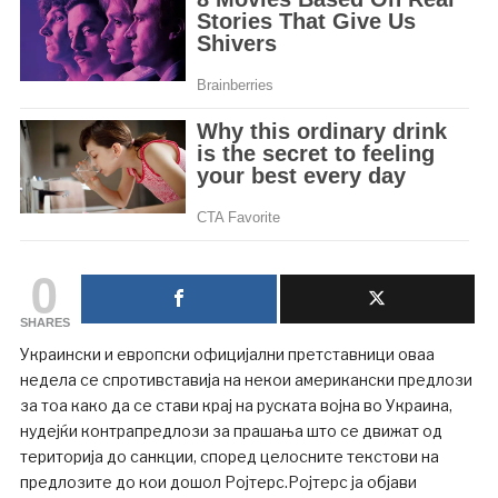
0
SHARES
Украински и европски официјални претставници оваа
недела се спротивставија на некои американски предлози
за тоа како да се стави крај на руската војна во Украина,
нудејќи контрапредлози за прашања што се движат од
територија до санкции, според целосните текстови на
предлозите до кои дошол Ројтерс.Ројтерс ја објави