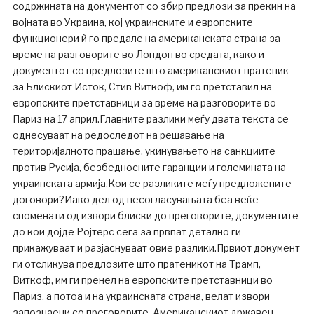
содржината на документот со збир предлози за прекин на
војната во Украина, кој украинските и европските
функционери ѝ го предале на американската страна за
време на разговорите во Лондон во средата, како и
документот со предлозите што американскиот пратеник
за Блискиот Исток, Стив Виткоф, им го претставил на
европските претставници за време на разговорите во
Париз на 17 април.Главните разлики меѓу двата текста се
однесуваат на редоследот на решавање на
територијалното прашање, укинувањето на санкциите
против Русија, безбедносните гаранции и големината на
украинската армија.Кои се разликите меѓу предложените
договори?Иако дел од несогласувањата беа веќе
споменати од извори блиски до преговорите, документите
до кои дојде Ројтерс сега за првпат детално ги
прикажуваат и разјаснуваат овие разлики.Првиот документ
ги отсликува предлозите што пратеникот на Трамп,
Виткоф, им ги пренел на европските претставници во
Париз, а потоа и на украинската страна, велат извори
запознаени со преговорите. Американскиот државен