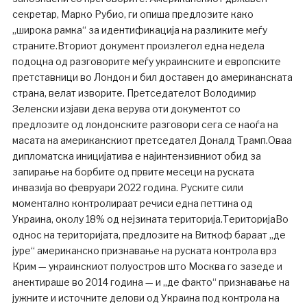
секретар, Марко Рубио, ги опиша предлозите како
„широка рамка“ за идентификација на разликите меѓу
страните.Вториот документ произлегол една недела
подоцна од разговорите меѓу украинските и европските
претставници во Лондон и бил доставен до американската
страна, велат изворите. Претседателот Володимир
Зеленски изјави дека верува оти документот со
предлозите од лондонските разговори сега се наоѓа на
масата на американскиот претседател Доналд Трамп.Оваа
дипломатска иницијатива е најинтензивниот обид за
запирање на борбите од првите месеци на руската
инвазија во февруари 2022 година. Руските сили
моментално контролираат речиси една петтина од
Украина, околу 18% од нејзината територија.ТериторијаВо
однос на територијата, предлозите на Виткоф бараат „де
јуре“ американско признавање на руската контрола врз
Крим — украинскиот полуостров што Москва го зазеде и
анектираше во 2014 година — и „де факто“ признавање на
јужните и источните делови од Украина под контрола на