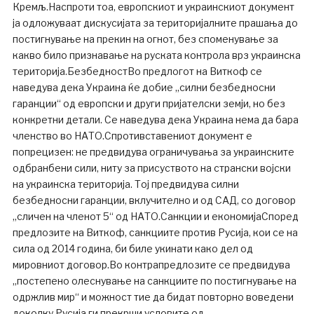
Кремљ.Наспроти тоа, европскиот и украинскиот документ
ја одложуваат дискусијата за територијалните прашања до
постигнување на прекин на огнот, без споменување за
какво било признавање на руската контрола врз украинска
територија.БезбедностВо предлогот на Виткоф се
наведува дека Украина ќе добие „силни безбедносни
гаранции“ од европски и други пријателски земји, но без
конкретни детали. Се наведува дека Украина нема да бара
членство во НАТО.Спротивставениот документ е
попрецизен: не предвидува ограничувања за украинските
одбранбени сили, ниту за присуството на странски војски
на украинска територија. Тој предвидува силни
безбедносни гаранции, вклучително и од САД, со договор
„сличен на членот 5“ од НАТО.Санкции и економијаСпоред
предлозите на Виткоф, санкциите против Русија, кои се на
сила од 2014 година, би биле укинати како дел од
мировниот договор.Во контрапредлозите се предвидува
„постепено олеснување на санкциите по постигнување на
одржлив мир“ и можност тие да бидат повторно воведени
доколку Русија ги прекрши условите од