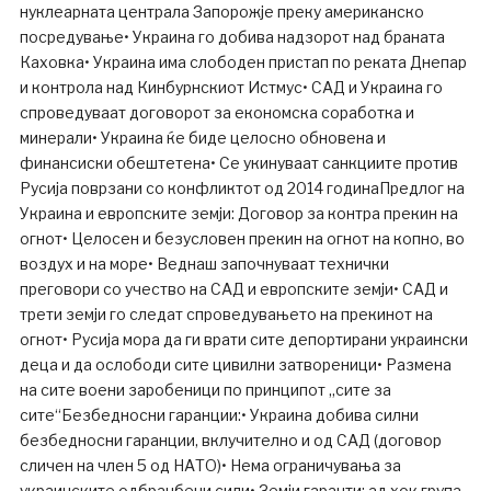
нуклеарната централа Запорожје преку американско
посредување• Украина го добива надзорот над браната
Каховка• Украина има слободен пристап по реката Днепар
и контрола над Кинбурнскиот Истмус• САД и Украина го
спроведуваат договорот за економска соработка и
минерали• Украина ќе биде целосно обновена и
финансиски обештетена• Се укинуваат санкциите против
Русија поврзани со конфликтот од 2014 годинаПредлог на
Украина и европските земји: Договор за контра прекин на
огнот• Целосен и безусловен прекин на огнот на копно, во
воздух и на море• Веднаш започнуваат технички
преговори со учество на САД и европските земји• САД и
трети земји го следат спроведувањето на прекинот на
огнот• Русија мора да ги врати сите депортирани украински
деца и да ослободи сите цивилни затвореници• Размена
на сите воени заробеници по принципот „сите за
сите“Безбедносни гаранции:• Украина добива силни
безбедносни гаранции, вклучително и од САД (договор
сличен на член 5 од НАТО)• Нема ограничувања за
украинските одбранбени сили• Земји гаранти: ад хок група