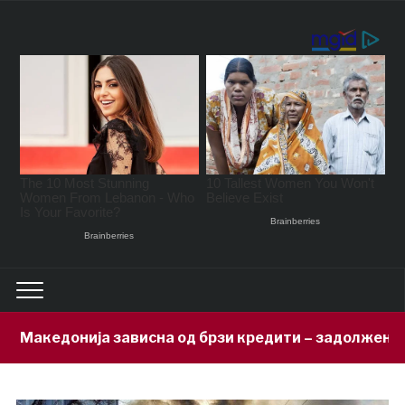
висна од брзи кредити – задолжени 333 милиони евра 