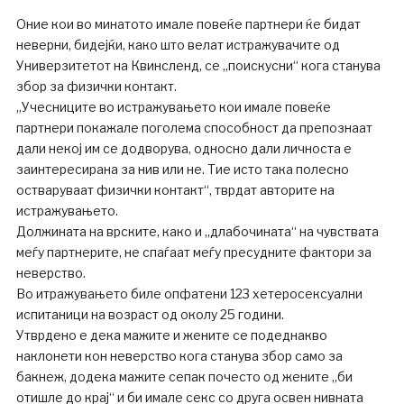
Оние кои во минатото имале повеќе партнери ќе бидат
неверни, бидејќи, како што велат истражувачите од
Универзитетот на Квинсленд, се „поискусни“ кога станува
збор за физички контакт.
„Учесниците во истражувањето кои имале повеќе
партнери покажале поголема способност да препознаат
дали некој им се додворува, односно дали личноста е
заинтересирана за нив или не. Тие исто така полесно
остваруваат физички контакт“, тврдат авторите на
истражувањето.
Должината на врските, како и „длабочината“ на чувствата
меѓу партнерите, не спаѓаат меѓу пресудните фактори за
неверство.
Во итражувањето биле опфатени 123 хетеросексуални
испитаници на возраст од околу 25 години.
Утврдено е дека мажите и жените се подеднакво
наклонети кон неверство кога станува збор само за
бакнеж, додека мажите сепак почесто од жените „би
отишле до крај“ и би имале секс со друга освен нивната