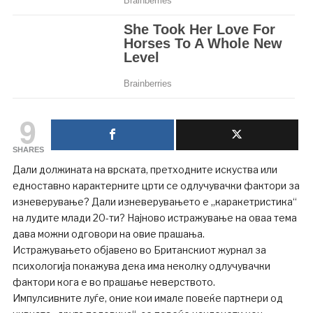
9
SHARES
Дали должината на врската, претходните искуства или
едноставно карактерните црти се одлучувачки фактори за
изневерување? Дали изневерувањето е „каракетристика“
на лудите млади 20-ти? Најново истражување на оваа тема
дава можни одговори на овие прашања.
Истражувањето објавено во Британскиот журнал за
психологија покажува дека има неколку одлучувачки
фактори кога е во прашање неверството.
Импулсивните луѓе, оние кои имале повеќе партнери од