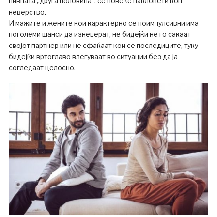
нивната „друга половина“, се повеќе наклонети кон
неверство.
И мажите и жените кои карактерно се поимпулсивни има
поголеми шанси да изневерат, не бидејќи не го сакаат
својот партнер или не сфаќаат кои се последиците, туку
бидејќи вртоглаво влегуваат во ситуации без да ја
согледаат целосно.