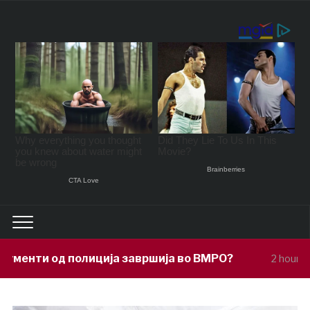
ја завршија во ВМРО?
Под покровител
2 hours ago