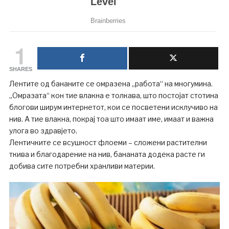
1
SHARES
Лентите од бананите се омразена „работа“ на многумина.
„Омразата“ кон тие влакна е толкава, што постојат стотина
блогови ширум интернетот, кои се посветени исклучиво на
нив. А тие влакна, покрај тоа што имаат име, имаат и важна
улога во здравјето.
Лентичките се всушност флоеми – сложени растителни
ткива и благодарение на нив, бананата додека расте ги
добива сите потребни хранливи материи.