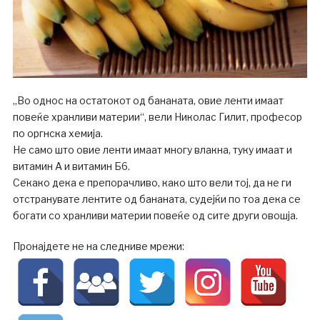
„Во однос на остатокот од бананата, овие ленти имаат
повеќе хранливи материи“, вели Николас Гилит, професор
по оргнска хемија.
Не само што овие ленти имаат многу влакна, туку имаат и
витамин А и витамин Б6.
Секако дека е препорачливо, како што вели тој, да не ги
отстранувате лентите од бананата, судејќи по тоа дека се
богати со хранливи материи повеќе од сите други овошја.
Пронајдете не на следниве мрежи: