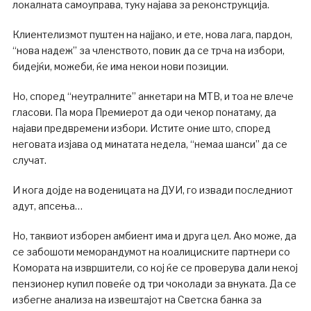
локалната самоуправа, туку најава за реконструкција.
Клиентелизмот пуштен на најјако, и ете, нова лага, пардон,
“нова надеж” за членството, повик да се трча на избори,
бидејќи, можеби, ќе има некои нови позиции.
Но, според “неутралните” анкетари на МТВ, и тоа не влече
гласови. Па мора Премиерот да оди чекор понатаму, да
најави предвремени избори. Истите оние што, според
неговата изјава од минатата недела, “немаа шанси” да се
случат.
И кога дојде на воденицата на ДУИ, го извади последниот
адут, апсења…
Но, таквиот изборен амбиент има и друга цел. Ако може, да
се забошоти меморандумот на коалициските партнери со
Комората на извршители, со кој ќе се проверува дали некој
пензионер купил повеќе од три чоколади за внуката. Да се
избегне анализа на извештајот на Светска банка за