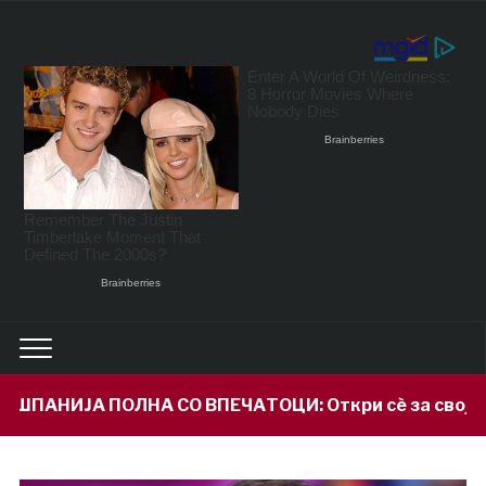
 ВПЕЧАТОЦИ: Откри сè за својот внук Илијан и приз