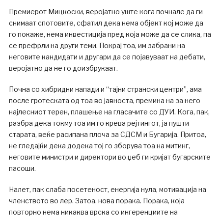
Премиерот Мицкоски, веројатно уште кога почнале да ги
снимаат спотовите, сфатил дека нема објект кој може да
го покаже, нема инвестиција пред која може да се слика, па
се префрли на други теми. Покрај тоа, им забрани на
неговите кандидати и другари да се појавуваат на дебати,
веројатно да не го доизбрукаат.
Почна со хибридни напади и “тајни странски центри”, ама
после гротеската од тоа во јавноста, премина на за него
најлесниот терен, плашење на гласачите со ДУИ. Кога, пак,
разбра дека токму тоа им го крева рејтингот, ја пушти
старата, веќе расипана плоча за СДСМ и Бугарија. Притоа,
не гледајќи дека додека тој го зборува тоа на митинг,
неговите министри и директори во џеб ги кријат бугарските
пасоши.
Налет, пак слаба посетеност, енергија нула, мотивација на
членството во лер. Затоа, нова порака. Порака, која
повторно нема никаква врска со ингеренциите на