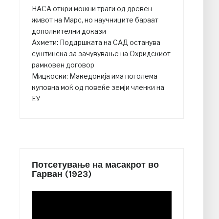
НАСА откри можни траги од древен
живот на Марс, но научниците бараат
дополнителни докази
Ахмети: Поддршката на САД останува
суштинска за зачувување на Охридскиот
рамковен договор
Мицкоски: Македонија има поголема
куповна моќ од повеќе земји членки на
ЕУ
Потсетување на масакрот во
Гарван (1923)
Video
Player