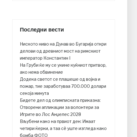
Последни вести
Ниското ниво на Дунав во Бугарија откри
делови од древниот мост на римскиот
император Константин I
На Груби ќе му се укине куќниот притвор,
ако нема обвинение
Додека светот се плашеше од војна и
пожар, тие заработуваа 700.000 долари
секоја минута
Бидете дел од олимписката приказна:
Отворени апликации за волонтери за
Игрите во Лос Анџелес 2028
Вљубени како на првиот ден: Имаат
четири ќерки, а таа сè уште изгледа како
бомба ФОТО