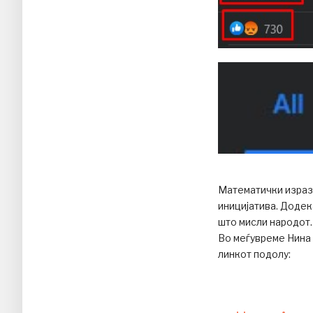
Математички изразе
иницијатива. Додек
што мисли народот.
Во меѓувреме Нина 
линкот подолу: