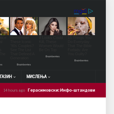
ГАЗИН
МИСЛЕЊА
Герасимовски: Инфо-штандови и здравствени про
 ago