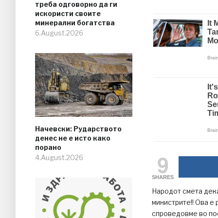
треба одговорно да ги
искористи своите
минерални богатства
6.August.2026
Начевски: Рударството
денес не е исто како
порано
9
4.August.2026
SHARES
Народот смета дека
министрите!! Ова е 
спроведовме во по