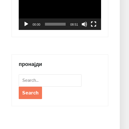
00:00
08:51
пронајди