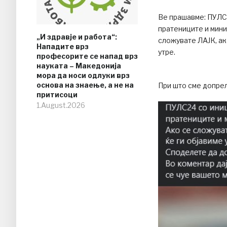
Ве прашавме: ПУЛС2
пратениците и мини
„И здравје и работа“:
сложувате ЛАЈК, ак
Нападите врз
утре.
професорите се напад врз
науката – Македонија
мора да носи одлуки врз
основа на знаење, а не на
При што сме допрел
притисоци
1.August.2026