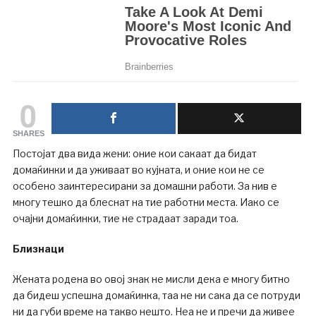
0
SHARES
Постојат два вида жени: оние кои сакаат да бидат
домаќинки и да уживаат во кујната, и оние кои не се
особено заинтересирани за домашни работи.
За нив е
многу тешко да блеснат на тие работни места.
Иако се
очајни домаќинки, тие не страдаат заради тоа.
Близнаци
Жената родена во овој знак не мисли дека е многу битно
да бидеш успешна домаќинка, таа не ни сака да се потруди
ни да губи време на такво нешто. Неа не и пречи да живее