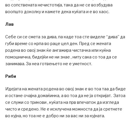
во сопствената нечистотија, така да не се возбудува
воопшто доколку и кажете дека куќата и е во хаос.
Лав
Себе си се смета за дива, па каде тоа сте виделе “дива” да
губи време со крпа во раце цел ден. Пред се жената
родена во овој знак ќе ангажира чистачка или куќна
помошничка, бидејќи не ни знае , ниту сака со тоа да се
занимава. За неа готвењето не е уметност.
Риби
Идејата на жената родена во овој знак е во тоа таа да биде
и остане очајна домаќинка, а во тоа да не ја откријат. Затоа
се служи со трикови , куќата на прв впечаток да изгледа
чисто и средено. Не е исклучена можноста да ја сретнете
во кујна, но тоа не е добро ни за вас ни за кујната.