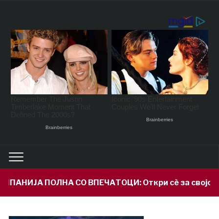
 ВПЕЧАТОЦИ: Откри сè за својот внук Илијан и приз