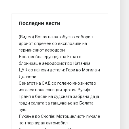
Последни вести
(Видео) Возач на автобус го соборил
дронот опремен со експлозиви на
германскиот аеродром
Нова, моќна ерупција на Етна го
блокираше аеродромот во Катанија
ЦУК со најнови детали: Гори во Могила и
Долнени
Сенатот на САД со големо мнозинство
изгласа нови санкции против Русија
Трамп е бесен на судската забрана да ја
гради салата за танцување во Белата
куќа
Пукање во Скопје: Мотоциклисти пукале
кон паркиран автомобил