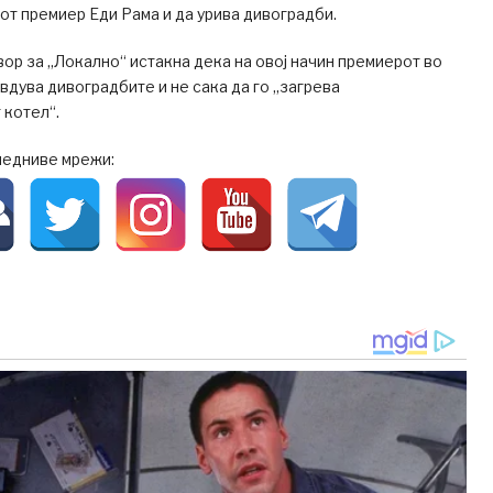
от премиер Еди Рама и да урива дивоградби.
вор за „Локално“ истакна дека на овој начин премиерот во
вдува дивоградбите и не сака да го „загрева
 котел“.
ледниве мрежи: