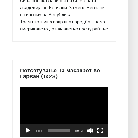
Сиљановска Давкова на Свечената
академија во Вевчани: За мене Вевчани
е синоним за Република
Трамп потпиша извршна наредба – нема
американско државјанство преку раѓање
Потсетување на масакрот во
Гарван (1923)
Video
Player
00:00
08:51