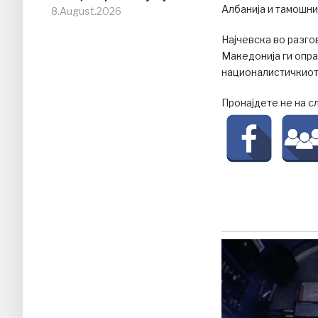
Албанија и тамошни
8.August.2026
Најчевска во разго
Македонија ги опра
националистичкиот
Пронајдете не на с