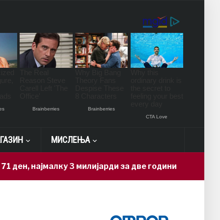
ГАЗИН
МИСЛЕЊА
јмалку 3 милијарди за две години
Но
12 hours ago