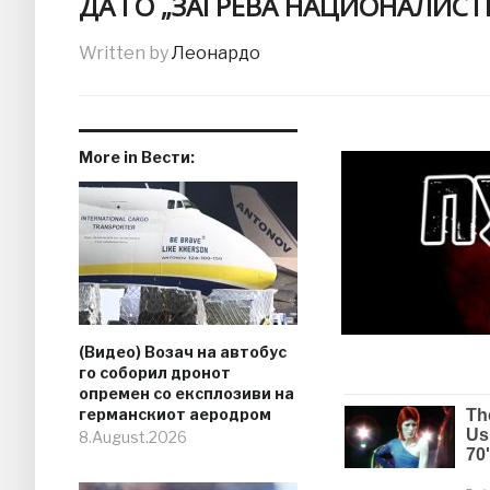
ДА ГО „ЗАГРЕВА НАЦИОНАЛИСТ
Written by
Леонардо
More in Вести:
(Видео) Возач на автобус
го соборил дронот
опремен со експлозиви на
германскиот аеродром
8.August.2026