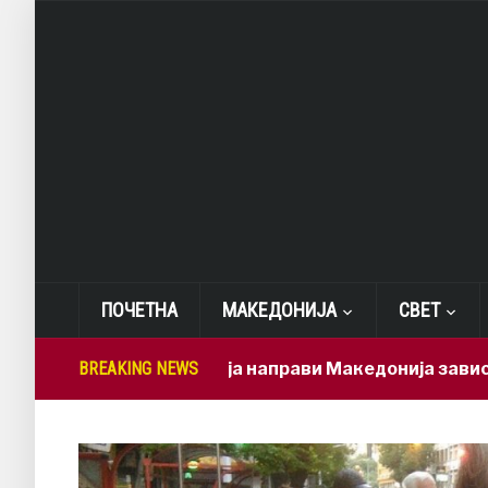
ПОЧЕТНА
МАКЕДОНИЈА
СВЕТ
Мицкоски ја направи Македонија зависна од брзи
BREAKING NEWS