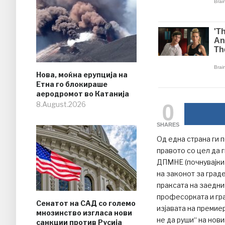
Нова, моќна ерупција на
Етна го блокираше
аеродромот во Катанија
0
8.August.2026
SHARES
Од една страна ги 
правото со цел да 
ДПМНЕ (почнувајки 
на законот за град
праксата на заедни
професорката и гра
Сенатот на САД со големо
изјавата на премие
мнозинство изгласа нови
не да руши“ на нов
санкции против Русија