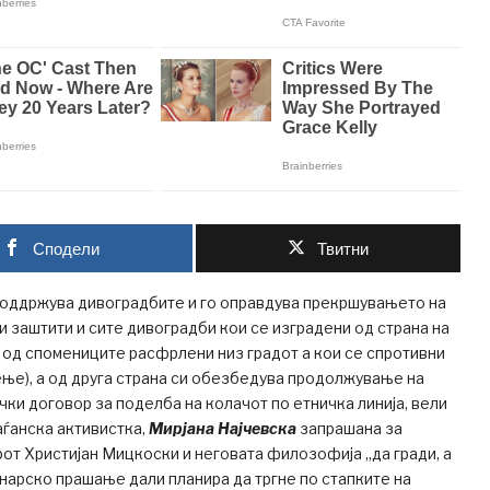
Сподели
Твитни
поддржува дивоградбите и го оправдува прекршувањето на
ги заштити и сите дивоградби кои се изградени од страна на
од спомениците расфрлени низ градот а кои се спротивни
ење), а од друга страна си обезбедува продолжување на
чки договор за поделба на колачот по етничка линија, вели
ѓанска активистка,
Мирјана Најчевска
запрашана за
рот Христијан Мицкоски и неговата филозофија „да гради, а
инарско прашање дали планира да тргне по стапките на