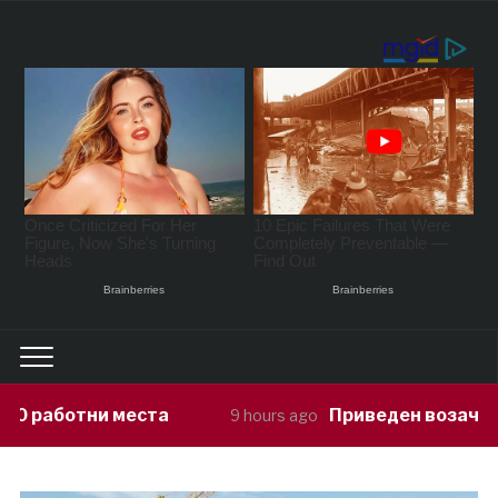
Приведен возач кој ја предизвикал н
9 hours ago