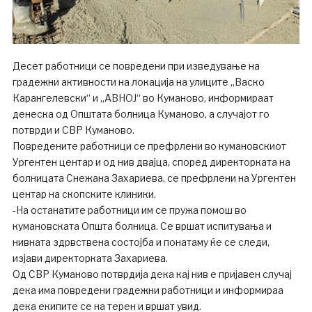
Десет работници се повредени при изведување на
градежни активности на локација на улиците „Васко
Карангелевски“ и „АВНОЈ“ во Куманово, информираат
денеска од Општата болница Куманово, а случајот го
потврди и СВР Куманово.
Повредените работници се префрлени во кумановскиот
Ургентен центар и од нив двајца, според директорката на
болницата Снежана Захариева, се префрлени на Ургентен
центар на скопските клиники.
-На останатите работници им се пружа помош во
кумановската Општа болница. Се вршат испитувања и
нивната здрвствена состојба и понатаму ќе се следи,
изјави директорката Захариева.
Од СВР Куманово потврдија дека кај нив е пријавен случај
дека има повредени градежни работници и информираа
дека екипите се на терен и вршат увид.