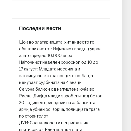
Последни вести
Шок во златарницата, хит видеото го
обиколи светот: Најмалиот крадец украл
злато вредно 10.000 евра
Најточниот неделен хороскоп од 10 до
17 август: Младата месечина и
затемнувањето на сонцето во Лав ја
менуваат судбината на 4 знаци
Се урна балкон од напуштена куќа во
Риека: Двајца млади заробени под бетон
20-годишен припадник на албанската
армија убиен во Корча, полицијата трага
по сторителот
ДУИ: Скандалозен и неприфатлив
притисок од Влен врз правдата