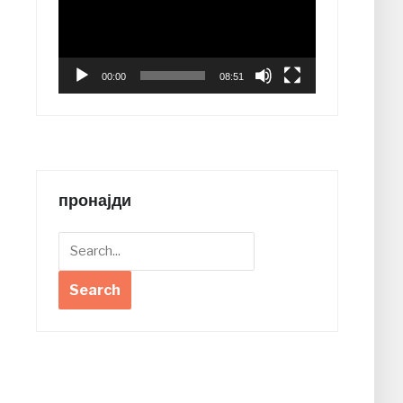
00:00
08:51
пронајди