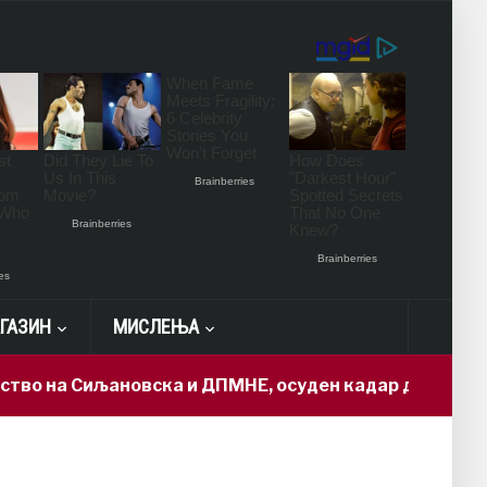
ГАЗИН
МИСЛЕЊА
иљановска и ДПМНЕ, осуден кадар доби „државна тај