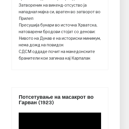
Затвореник на викенд-отсуство ја
нападнал мајка си, вратен во затворот во
Прилеп
Пресушија бунари во источна Хрватска,
натоварени бродови стојат со денови:
Нивото на Дунав е на историски минимум,
нема дожд на повидок
СДСМ оддаде почит на македонските
бранители кои загинаа кај Карпалак
Потсетување на масакрот во
Гарван (1923)
Video
Player