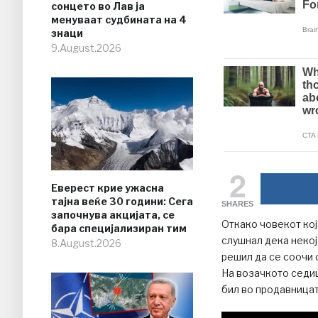
сонцето во Лав ја
менуваат судбината на 4
знаци
9.August.2026
2
Еверест крие ужасна
тајна веќе 30 години: Сега
SHARES
започнува акцијата, се
Откако човекот кој
бара специјализиран тим
слушнал дека некој
8.August.2026
решил да се соочи 
На возачкото седиш
бил во продавницата