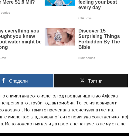
Сподели
Твитни
 го снимил видеото излегол од продавницата во Алјаска
 непрекинато „труби“ од автомобил. Тој се изнервирал и
со возачот. Но, таму го пречекала неочекувана глетка.
те имало кое „ладнокрвно“ си го повикува сопственикот кој
. Иако човекот му вели да престане на кучето не му е гајле.