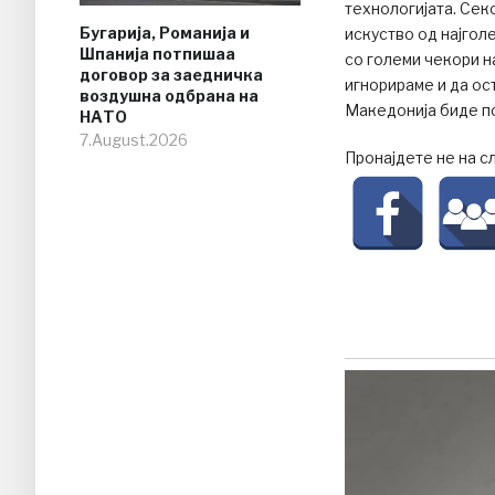
технологијата. Сек
Бугарија, Романија и
искуство од најгол
Шпанија потпишаа
со големи чекори н
договор за заедничка
игнорираме и да ос
воздушна одбрана на
Македонија биде по
НАТО
7.August.2026
Пронајдете не на с