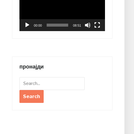
00:00
08:51
пронајди