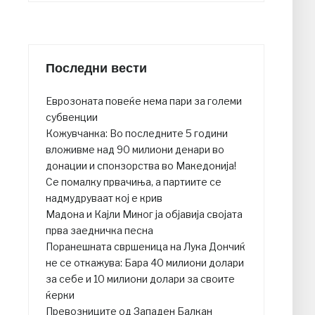
Последни вести
Еврозоната повеќе нема пари за големи
субвенции
Кожувчанка: Во последните 5 години
вложивме над 90 милиони денари во
донации и спонзорства во Македонија!
Се помалку првачиња, а партиите се
надмудруваат кој е крив
Мадона и Кајли Миног ја објавија својата
прва заедничка песна
Поранешната свршеница на Лука Дончиќ
не се откажува: Бара 40 милиони долари
за себе и 10 милиони долари за своите
ќерки
Превозниците од Западен Балкан