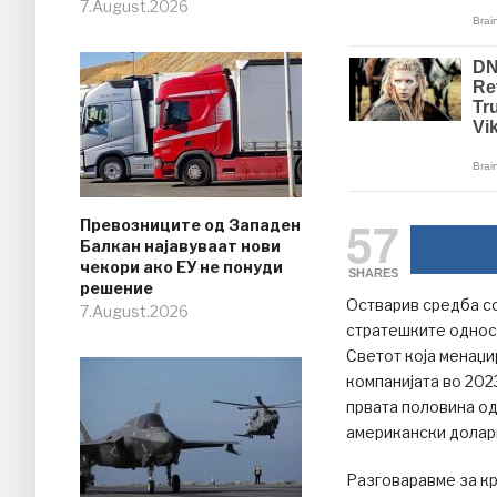
7.August.2026
57
Превозниците од Западен
Балкан најавуваат нови
чекори ако ЕУ не понуди
SHARES
решение
Oстварив средба со
7.August.2026
стратешките односи
Светот која менаџи
компанијата во 202
првата половина од
американски долар
Разговаравме за кр