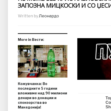
ЗАПОЗНА МИЦКОСКИ И СО ЏЕС
Written by
Леонардо
More in Вести:
Кожувчанка: Во
последните 5 години
вложивме над 90 милиони
денари во донации и
спонзорства во
Македонија!