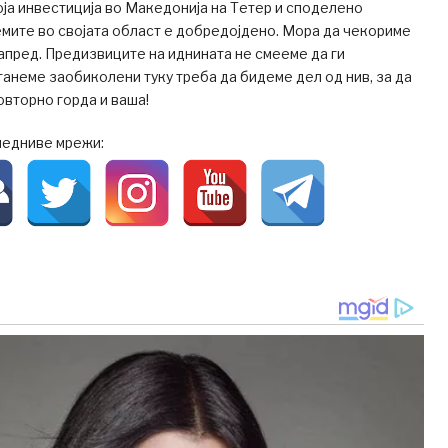
оја инвестиција во Македонија на Тетер и споделено
емите во својата област е добредојдено. Мора да чекориме
апред. Предизвиците на иднината не смееме да ги
танеме заобиколени туку треба да бидеме дел од нив, за да
вторно горда и ваша!
ледниве мрежи: