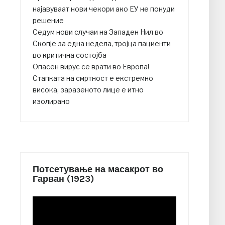
најавуваат нови чекори ако ЕУ не понуди
решение
Седум нови случаи на Западен Нил во
Скопје за една недела, тројца пациенти
во критична состојба
Опасен вирус се врати во Европа!
Стапката на смртност е екстремно
висока, заразеното лице е итно
изолирано
Потсетување на масакрот во
Гарван (1923)
Video
Player