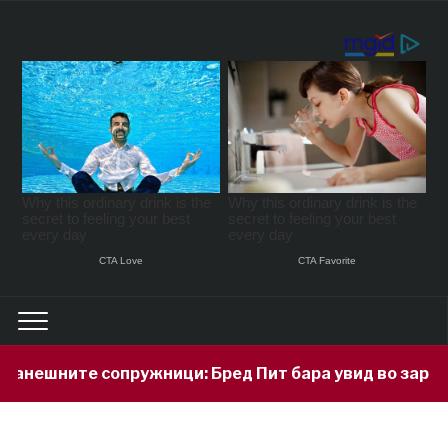
жници: Бред Пит бара увид во заработката на Анџел