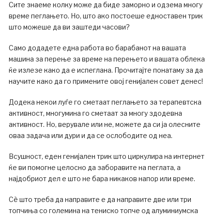
Сите знаеме колку може да биде заморно и одзема многу
време пеглањето. Но, што ако постоеше едноставен трик
што можеше да ви заштеди часови?
Само додадете еднa работа во барабанот на вашата
машина за перење за време на перењето и вашата облека
ќе излезе како да е испеглана. Прочитајте понатаму за да
научите како да го примените овој генијален совет денес!
Додека некои луѓе го сметаат пеглањето за терапевтска
активност, многумина го сметаат за многу здодевна
активност. Но, верувале или не, можете да си ја олесните
оваа задача или дури и да се ослободите од неа.
Всушност, еден генијален трик што циркулира на интернет
ќе ви помогне целосно да заборавите на пеглата, а
најдобриот дел е што не бара никаков напор или време.
Сè што треба да направите е да направите две или три
топчиња со големина на тениско топче од алуминиумска