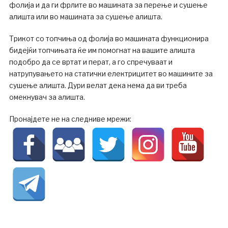
фолија и да ги фрлите во машината за перење и сушење
алишта или во машината за сушење алишта.
Трикот со топчиња од фолија во машината функционира
бидејќи топчињата ќе им помогнат на вашите алишта
подобро да се вртат и перат, а го спречуваат и
натрупувањето на статички електрицитет во машините за
сушење алишта. Дури велат дека нема да ви треба
омекнувач за алишта.
Пронајдете не на следниве мрежи: