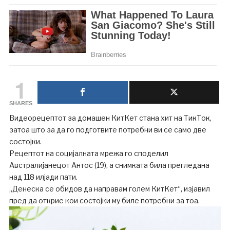
1
SHARES
Видеорецептот за домашен КитКет стана хит на ТикТок,
затоа што за да го подготвите потребни ви се само две
состојки.
Рецептот на социјалната мрежа го споделил
Австралијанецот Антос (19), а снимката била прегледана
над 118 илјади пати.
„Денеска се обидов да направам голем КитКет“, изјавил
пред да открие кои состојки му биле потребни за тоа.