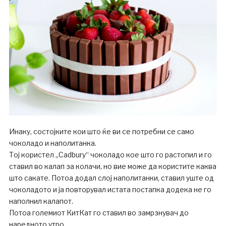
Инаку, состојките кои што ќе ви се потребни се само
чоколадо и наполитанка.
Тој користел „Cadbury“ чоколадо кое што го растопил и го
ставил во калап за колачи, но вие може да користите каква
што сакате. Потоа додал слој наполитанки, ставил уште од
чоколадото и ја повторувал истата постапка додека не го
наполнил калапот.
Потоа големиот КитКат го ставил во замрзнувач до
наредното утро.