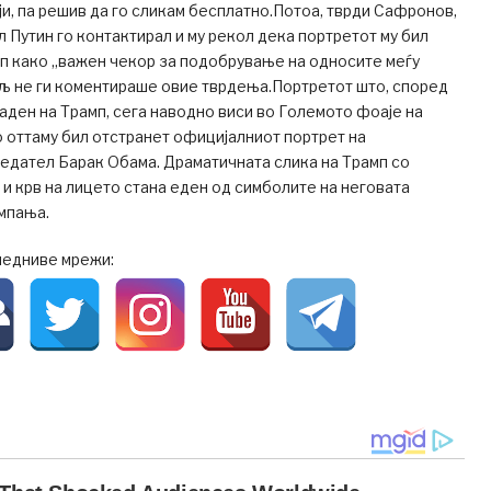
и, па решив да го сликам бесплатно.Потоа, тврди Сафронов,
 Путин го контактирал и му рекол дека портретот му бил
п како „важен чекор за подобрување на односите меѓу
мљ не ги коментираше овие тврдења.Портретот што, според
аден на Трамп, сега наводно виси во Големото фоаје на
о оттаму бил отстранет официјалниот портрет на
едател Барак Обама. Драматичната слика на Трамп со
 и крв на лицето стана еден од симболите на неговата
мпања.
ледниве мрежи: