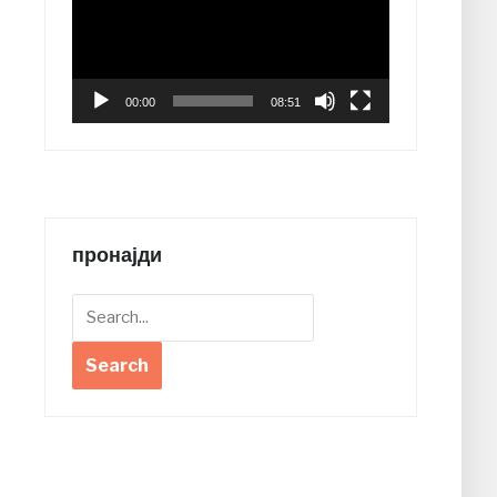
00:00
08:51
пронајди