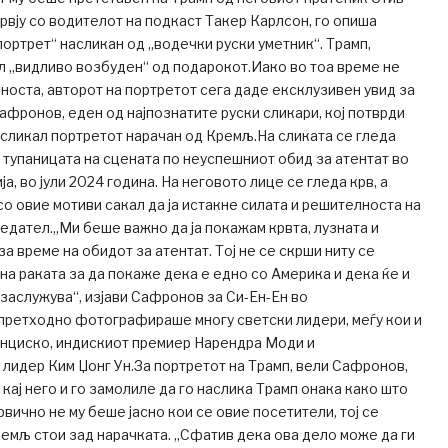
ервју со водителот на подкаст Такер Карлсон, го опиша
портрет“ насликан од „водечки руски уметник“. Трамп,
 „видливо возбуден“ од подарокот.Иако во тоа време не
вноста, авторот на портретот сега даде ексклузивен увид за
афронов, еден од најпознатите руски сликари, кој потврди
насликал портретот нарачан од Кремљ.На сликата се гледа
а тупаницата на сцената по неуспешниот обид за атентат во
а, во јули 2024 година. На неговото лице се гледа крв, а
со овие мотиви сакал да ја истакне силата и решителноста на
дател.„Ми беше важно да ја покажам крвта, лузната и
а време на обидот за атентат. Тој не се скрши ниту се
ена раката за да покаже дека е едно со Америка и дека ќе и
о заслужува“, изјави Сафронов за Си-Ен-Ен во
ретходно фотографираше многу светски лидери, меѓу кои и
анциско, индискиот премиер Нарендра Моди и
лидер Ким Џонг Ун.За портретот на Трамп, вели Сафронов,
кај него и го замолиле да го наслика Трамп онака како што
првично не му беше јасно кои се овие посетители, тој се
мљ стои зад нарачката. „Сфатив дека ова дело може да ги