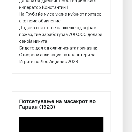
делови од древниот мост на римскиот
император Константин I
На Груби ќе му се укине куќниот притвор,
ако нема обвинение
Додека светот се плашеше од војна и
пожар, тие заработуваа 700.000 долари
секоја минута
Бидете дел од олимписката приказна:
Отворени апликации за волонтери за
Игрите во Лос Анџелес 2028
Потсетување на масакрот во
Гарван (1923)
Video
Player