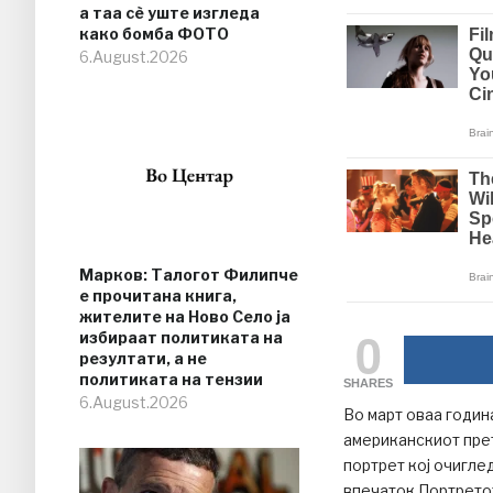
а таа сè уште изгледа
како бомба ФОТО
6.August.2026
Марков: Талогот Филипче
е прочитана книга,
жителите на Ново Село ја
0
избираат политиката на
резултати, а не
политиката на тензии
SHARES
6.August.2026
Во март оваа годин
американскиот пре
портрет кој очигле
впечаток.Портретот