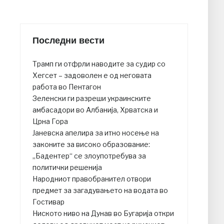
Последни вести
Трамп ги отфрли наводите за судир со
Хегсет – задоволен е од неговата
работа во Пентагон
Зеленски ги разреши украинските
амбасадори во Албанија, Хрватска и
Црна Гора
Јаневска апелира за итно носење на
законите за високо образование:
„Бадентер“ се злоупотребува за
политички решенија
Народниот правобранител отвори
предмет за загадувањето на водата во
Гостивар
Ниското ниво на Дунав во Бугарија откри