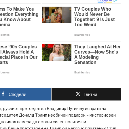
Сподели
Твитни
а, рускиот претседател Владимир Путин му испрати на
тседател Доналд Трамп необичен подарок – мистериозен
дно имал намера да остави силен политички
 му беше претставен на Трамп од неговиот пратеник Стив