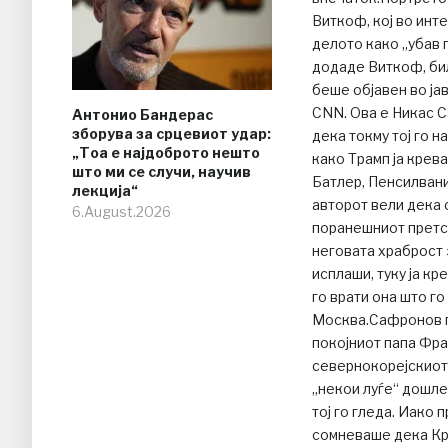
Виткоф, кој во инт
делото како „убав 
додаде Виткоф, бил
беше објавен во ја
CNN. Ова е Никас С
Антонио Бандерас
зборува за срцевиот удар:
дека токму тој го 
„Тоа е најдоброто нешто
како Трамп ја крев
што ми се случи, научив
Батлер, Пенсилваниј
лекција“
авторот вели дека 
6.August.2026
поранешниот претсе
неговата храброст з
исплаши, туку ја кр
го врати она што г
Москва.Сафронов п
покојниот папа Фр
севернокорејскиот 
„некои луѓе“ дошле 
тој го гледа. Иако 
сомневаше дека Кре