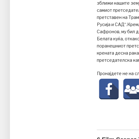
зближи нашите земј
самиот претседател
претставен на Трам
Русија и САД“.Кре
Сафронов, му бил д
Белата куќа, откак
поранешниот претс
крената десна рака
претседателска ка
Пронајдете не на с