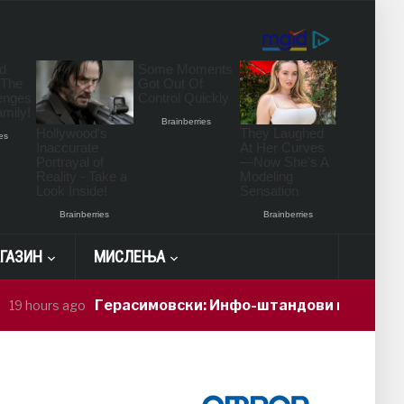
ГАЗИН
МИСЛЕЊА
Герасимовски: Инфо-штандови и здравствени про
 ago