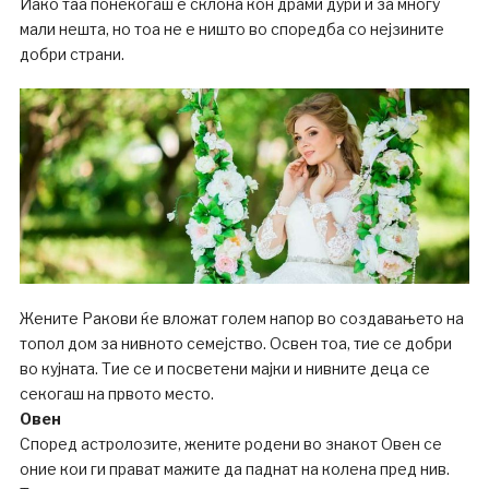
Иако таа понекогаш е склона кон драми дури и за многу
мали нешта, но тоа не е ништо во споредба со нејзините
добри страни.
Жените Ракови ќе вложат голем напор во создавањето на
топол дом за нивното семејство. Освен тоа, тие се добри
во кујната. Тие се и посветени мајки и нивните деца се
секогаш на првото место.
Овен
Според астролозите, жените родени во знакот Овен се
оние кои ги прават мажите да паднат на колена пред нив.