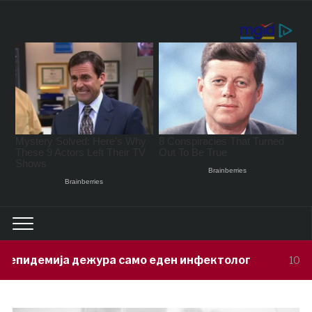
ра само еден инфектолог
Приведен 
10 hours ago