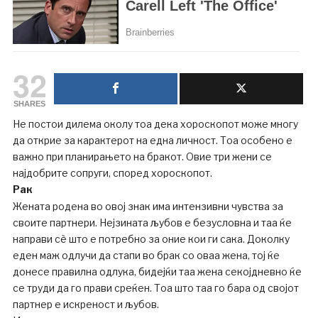
32
SHARES
Не постои дилема околу тоа дека хороскопот може многу
да открие за карактерот на една личност. Тоа особено е
важно при планирањето на бракот. Овие три жени се
најдобрите сопруги, според хороскопот.
Рак
Жената родена во овој знак има интензивни чувства за
своите партнери. Нејзината љубов е безусловна и таа ќе
направи сè што е потребно за оние кои ги сака. Доколку
еден маж одлучи да стапи во брак со оваа жена, тој ќе
донесе правилна одлука, бидејќи таа жена секојдневно ќе
се труди да го прави среќен. Тоа што таа го бара од својот
партнер е искреност и љубов.