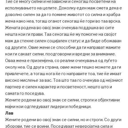
Тие се многу силни и независни и секогаш посветени на
исполнувањето на целите. Доколку еден маж смета дека е
доволно силен за да го помине животот со силна и храбра
жена како неа, тогаш оганот секогаш ќе гори во таа врска.
Жената родена во овој знак очекува поддршка во сите
нешта кои ги прави. Таа секогаш ќе му помогне на својот
маж да стекне силен социјален статус и да биде обожаван
од другите. Овие жени се способни да ги направат мажите
кои ги сакаат силни, поодговорни и вредни за внимание.
Оваа жена е приземјена, со реални очекувања од луѓето
околу неа. Од друга страна, овие жени тешко можете да ги
привлечете, а тогаш кога ќе го направите тоа, тие ќе имаат
високо мислење за вас. Тоа што таа го очекува од нејзниот
партнер е силен карактер и посветеност, нешто што и
самата го поседува.
Жените родени во овој знак се силни, строги и објективни
мајки кои одгледуваат лидери и победници.
Лав
Жените родени во овој знак се силни, но и строги. Со други
зборови, тие се воини. Поседуваат неверојатна сила и