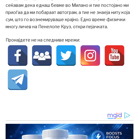
сеќавам дека еднаш бевме во Милано и тие постојано ми
приоѓаа да ми побараат автограм, а тие не знаеја ниту која
сум, што го вознемируваше крајно. Едно време физички
многу личев на Пенелопе Круз, откри пејачката.
Пронајдете не на следниве мрежи: