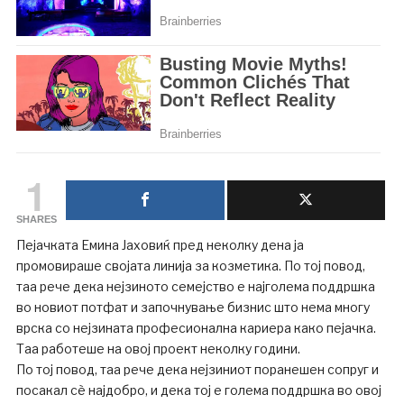
1
SHARES
Пејачката Емина Јаховиќ пред неколку дена ја
промовираше својата линија за козметика. По тој повод,
таа рече дека нејзиното семејство е најголема поддршка
во новиот потфат и започнување бизнис што нема многу
врска со нејзината професионална кариера како пејачка.
Таа работеше на овој проект неколку години.
По тој повод, таа рече дека нејзиниот поранешен сопруг и
посакал сè најдобро, и дека тој е голема поддршка во овој