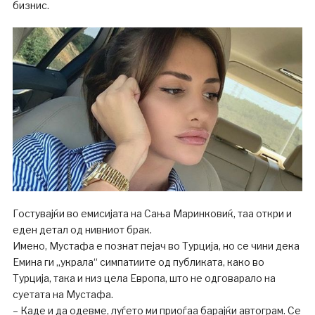
бизнис.
Гостувајќи во емисијата на Сања Маринковиќ, таа откри и
еден детал од нивниот брак.
Имено, Мустафа е познат пејач во Турција, но се чини дека
Емина ги „украла“ симпатиите од публиката, како во
Турција, така и низ цела Европа, што не одговарало на
суетата на Мустафа.
– Каде и да одевме, луѓето ми приоѓаа барајќи автограм. Се