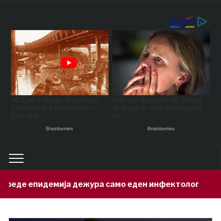
ежура само еден инфектолог
Приведе
6 hours ago