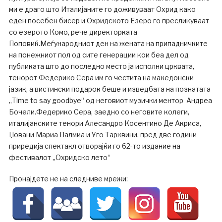
ми е драго што Италијаните го доживуваат Охрид како
еден посебен бисер и Охридското Езеро го пресликуваат
со езерото Комо, рече директорката
Поповиќ.Меѓународниот ден на жената на припадничките
на понежниот пол од сите генерации кои беа дел од
публиката што до последно место ја исполни црквата,
тенорот Федерико Сера им го честита на македонски
јазик, а вистински подарок беше и изведбата на познатата
„Time to say goodbye“ од неговиот музички ментор Андреа
Бочели.Федерико Сера, заедно со неговите колеги,
италијанските тенори Алесандро Косентино Де Акриса,
Џовани Мариа Палмиа и Уго Тарквини, пред две години
приредија спектакл отворајќи го 62-то издание на
фестивалот „Охридско лето“
Пронајдете не на следниве мрежи: