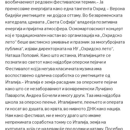
вообичаениот редовен фестивалски термин.– Ја
пренесовме енергијата како една тангента Охрид – Верона
бидејќи уметниците ни дојдоа оттаму. Во безвременската
катедрала, црквата „Света Софија“ владееја позитивна
енергија и пријатна атмосфера. Осмомартовскиот концерт
кој е традиционален настан во организација на „Охридско
лето“ беше вистинско уживање и празник за многубројната
публика“, изјави директорката на НУ „Охридско лето“,
Наташа Поповиќ. Како што истакна, Италијанците се
познати во светот како најдобри оперски пејачи и
Фестивалот кој ја негува класичната музика има
воспоставено одлична соработка со уметниците од
Италија.– Италија е земја-расадник за оперските пејачи
како што се незаборавниот и вонвременски Лучијано
Павароти, Андреа Бочели и многу други. Таа има најдобра
школа за оперско пеење. Италијаните, пеењето и операта
ги носат во душата, во крвта, во нивното ДНК како нација.
Нам како фестивал, ни е многу драго што имаме
непрекината соработка токму со Италија, земја на
културата, која се надевам ќе продолжи и натаму. Посебно