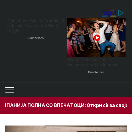
ПЕЧАТОЦИ: Откри сè за својот внук Илијан и призна