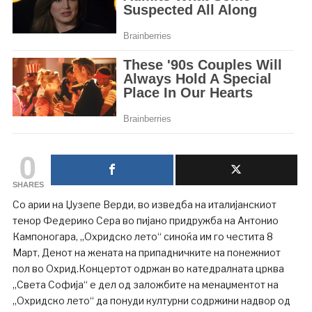
0
SHARES
Со арии на Џузепе Верди, во изведба на италијанскиот
тенор Федерико Сера во пијано придружба на Антонио
Кампоногара, „Охридско лето“ синоќа им го честита 8
Март, Денот на жената на припадничките на понежниот
пол во Охрид.Концертот одржан во катедралната црква
„Света Софија“ е дел од заложбите на менаџментот на
„Охридско лето“ да понуди културни содржини надвор од