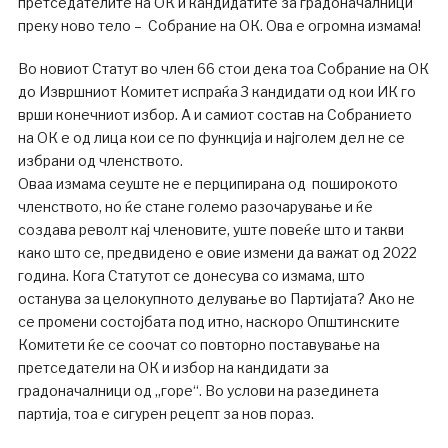
претседателите на ОК и кандидатите за градоначалници
преку ново тело – Собрание на ОК. Ова е огромна измама!
Во новиот Статут во член 66 стои дека тоа Собрание на ОК
до Извршниот Комитет испраќа 3 кандидати од кои ИК го
врши конечниот избор. А и самиот состав на Собранието
на ОК е од лица кои се по функција и најголем дел не се
избрани од членството.
Оваа измама сеуште не е перципирана од поширокото
членството, но ќе стане големо разочарување и ќе
создава револт кај членовите, уште повеќе што и такви
како што се, предвидено е овие измени да важат од 2022
година. Кога Статутот се донесува со измама, што
останува за целокупното делување во Партијата? Ако не
се промени состојбата под итно, наскоро Општинските
Комитети ќе се соочат со повторно поставување на
претседатели на ОК и избор на кандидати за
градоначалници од „горе“. Во услови на разединета
партија, тоа е сигурен рецепт за нов пораз.