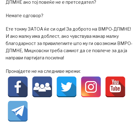
ДПМНЕ ако тој повеќе не е претседател?
Немате одговор?
Ете токму ЗАТОА ќе си оди! За доброто на ВМРО-ДПМНЕ!
И ако малку има доблест, ако чувствува макар малку
благодарност за привилегиите што му ги овозможи ВМРО-
ДПМНЕ, Мицковски треба самиот да се повлече за да ја
направи партијата посилна!
Пронајдете не на следниве мрежи: