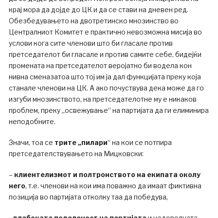
крај мора да дојде до ЦК и да се стави на дневен ред.
Обезбедувањето на двотретинско мнозинство во
Централниот Комитет е практично невозможна мисија во
услови кога сите членови што би гласале против
претседателот би гласале и против самите себе, бидејќи
промената на претседателот веројатно би водела кон
нивна сменазатоа што тој им ја дал функцијата преку која
станале членови на ЦК. А ако почуствува дека може да го
изгуби мнозинството, на претседателотне му е никаков
проблем, преку „освежување“ на партијата да ги елиминира
неподобните.
Значи, тоа се
трите „пилари
“ на кои се потпира
претседателствувањето на Мицковски:
–
клиентелизмот и полтронството на екипата околу
него
, т.е. членови на кои има поважно да имаат фиктивна
позиција во партијата отколку таа да победува,
–
длабоката поделеност на партијата
и недоволната