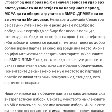
Стравот од
нов пораз кој би значел сериозен удар врз
опстојувањето на партијата во наредниот период,
МОРА да ги обедини групите во ВМРО-ДПМНЕ кои се
за смена на Мицковски
. Нема друга солуција! Сепак тоа
се разумни луѓе на кои им е јасно дека е подобро во
победничка партија да се биде без висока позиција,
отколку да се биде во врвот (или на врвот) на партијата која
губи избори и полека се распаѓа. Тие знаат дека во добро
организирана партија за секој кој вреди има место. Ако на
социјалните мрежи се следат коментарите на членовите
на ВМРО-ДПМНЕ, веднаш може да се заклучи дека сите
сакаат промени и едноставно сите бараат обединување.
Коментарите дека на некој не му е местото во партијата
повеќе се лични ставови и заклучоци од стандардното
партиско оговарање.
Ништо не може да ја обедини партијата како демократски
внатрепартиски избори. Секогаш учеството на членовите
во МК е максимално кога има некакви избори. Ако на сите
им се даде шанса, ако сите имаат можност преку гласање