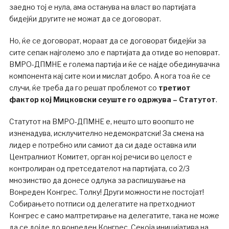
заедно тој е нула, ама останува на власт во партијата
бидејќи другите не можат да се договорат.
Но, ќе се договорат, мораат да се договорат бидејќи за
сите сепак најголемо зло е партијата да отиде во неповрат.
ВМРО-ДПМНЕ е голема партија и ќе се најде обединувачка
компонента кај сите кои и мислат добро. А кога тоа ќе се
случи, ќе треба да го решат проблемот со
третиот
фактор кој Мицковски сеуште го одржува – Статутот
.
Статутот на ВМРО-ДПМНЕ е, нешто што воопшто не
изненадува, исклучително недемократски! За смена на
лидер е потребно или самиот да си даде оставка или
Централниот Комитет, орган кој речиси во целост е
контролиран од претседателот на партијата, со 2/3
мнозинство да донесе одлука за распишување на
Вонреден Конгрес. Толку! Други можности не постојат!
Собирањето потписи од делегатите на претходниот
Конгрес е само малтретирање на делегатите, така не може
да се дојде до вонреден Конгрес. Секоја иницијатива на