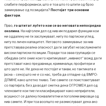
слабите перформанси, што е тоа што го штити од брзо
заминување од позицијата?
Постојат три основни
фактори
.
Прво,
го штитат луѓето кои се во неговата непосредна
околина
. На најголем дел од нив им подарил функции кои
ни оддалеку не ги заслужуваат, ниту по партиски углед,
ниту по личен капацитет. Неговото заминување за нив
претставува реална опасност да ги загубат незаслужените
високи партиски позиции. Поради тоа оваа групација се
обидува сите оние кои го критикуваат „нивниот“ вожд да ги
претстават како предавници, криминалци, профитери и
што уште не. Не дека не постојат и такви, но тактиката е
јасна – секој што не е со нас, треба да отпадне од ВМРО-
ДПМНЕ како штетно ткиво. Тие самите се поистоветуваат
со партијата, без да водат сметка дека ОГРОМЕН дел од
членовите кои тие ги класифицираат како непријатели,
всушност се далеку поквалитетни и поголеми вмровци од
нив самите. И при тоа воопшто не размислуваат дека ако