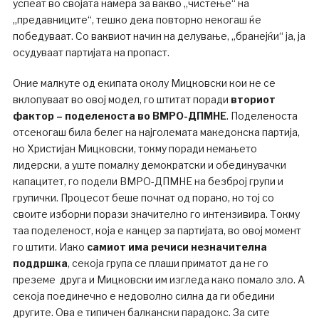
успеат во својата намера за вакво „чистење“ на
„предавниците“, тешко дека повторно некогаш ќе
победуваат. Со ваквиот начин на делување, „бранејќи“ ја, ја
осудуваат партијата на пропаст.
Оние малкуте од екипата околу Мицковски кои не се
вклопуваат во овој модел, го штитат поради
вториот
фактор – поделеноста во ВМРО-ДПМНЕ
. Поделеноста
отсекогаш била белег на најголемата македонска партија,
но Христијан Мицковски, токму поради немањето
лидерски, а уште помалку демократски и обединувачки
капацитет, го подели ВМРО-ДПМНЕ на безброј групи и
групички. Процесот беше почнат од порано, но тој со
своите изборни порази значително го интензивира. Токму
таа поделеност, која е канцер за партијата, во овој момент
го штити. Иако
самиот има речиси незначителна
поддршка
, секоја група се плаши приматот да не го
преземе друга и Мицковски им изгледа како помало зло. А
секоја поединечно е недоволно силна да ги обедини
другите. Ова е типичен балкански парадокс. За сите