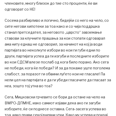
членовите, многу близок до тие сто проценти, ќе ви
одговорат со НЕ!
Сосема разбирливо и логично, бидејќи со него на чело, со
сите негови хипотеки за тоа како и со чија поддршка
станал претседател, за неговото „цврсто“ завземање
ставови за клучните прашања за кои стопати одговарал
ама ниту еднаш не одговорил, за начинот на кој ја води
партијата во неколкуте избори во кои ги губи едни по
други, партијата успеа да ги изгуби и последните изборите
во кои СДСМ влезе послаб од кога било порано. Ако сега
не победи, кога ќе победи? И за да покаже уште поголема
слабост, за поразот ги обвини луѓето кои не гласале! Па
нели цел на партијата е да ги убеди гласачите да гласаат за
неа, зошто тој утна во тоа?
Сега, Мицковски грчевито се бори да остане на чело на
ВМРО-ДПМНЕ, иако самиот изјави дека ако ги загуби
изборите, ќе си поднесе оставка. Сега-засега успева во
тоа, иако прави секојдневни утки. Како му успева и покрај