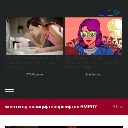
лиција завршија во ВМРО?
Под покро
8 hours ago