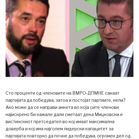
Сто проценти од членовите на ВМРО-ДПМНЕ сакаат
партијата да победува, затоа и постојат партиите, нели?
Ако може да се направи анкета во која сите членови
најискрено би кажале дали сметаат дека Мицковски е
вистинскиот претседател во кој имаат максимална
доверба и кој има најголем лидерски капацитет за
партијата повторно да почне да победува, огромен дел од