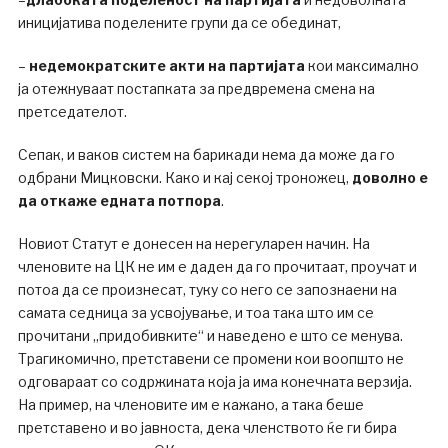
иницијатива поделените групи да се обединат,
–
недемократските акти на партијата
кои максимално
ја отежнуваат постапката за предвремена смена на
претседателот.
Сепак, и ваков систем на барикади нема да може да го
одбрани Мицковски. Како и кај секој троножец,
доволно е
да откаже едната потпора
.
Новиот Статут е донесен на нерегуларен начин. На
членовите на ЦК не им е даден да го прочитаат, проучат и
потоа да се произнесат, туку со него се запознаени на
самата седница за усвојување, и тоа така што им се
прочитани „придобивките“ и наведено е што се менува.
Трагикомично, претставени се промени кои воопшто не
одговараат со содржината која ја има конечната верзија.
На пример, на членовите им е кажано, а така беше
претставено и во јавноста, дека членството ќе ги бира