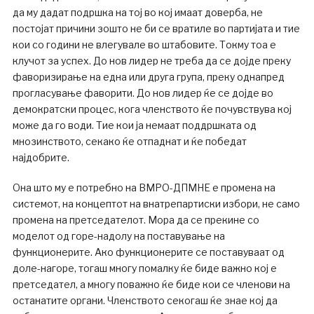
да му дадат подршка на тој во кој имаат доверба, не
постојат причини зошто не би се вратиле во партијата и тие
кои со години не влегувале во штабовите. Токму тоа е
клучот за успех. До нов лидер не треба да се дојде преку
фаворизирање на една или друга група, преку однапред
прогласување фаворити. До нов лидер ќе се дојде во
демократски процес, кога членството ќе почувствува кој
може да го води. Тие кои ја немаат поддршката од
мнозинството, секако ќе отпаднат и ќе победат
најдобрите.
Она што му е потребно на ВМРО-ДПМНЕ е промена на
системот, на концептот на внатрепартиски избори, не само
промена на претседателот. Мора да се прекине со
моделот од горе-надолу на поставување на
функционерите. Ако функционерите се поставуваат од
доле-нагоре, тогаш многу помалку ќе биде важно кој е
претседател, а многу поважно ќе биде кои се членови на
останатите органи. Членството секогаш ќе знае кој да