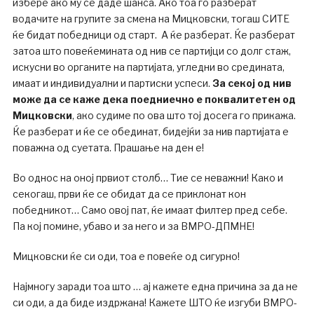
избере ако му се даде шанса. Ако тоа го разберат
водачите на групите за смена на Мицковски, тогаш СИТЕ
ќе бидат победници од старт. А ќе разберат. Ќе разберат
затоа што повеќемината од нив се партијци со долг стаж,
искусни во органите на партијата, угледни во средината,
имаат и индивидуални и партиски успеси.
За секој од нив
може да се каже дека поедниечно е поквалитетен од
Мицковски
, ако судиме по ова што тој досега го прикажа.
Ќе разберат и ќе се обединат, бидејќи за нив партијата е
поважна од суетата. Прашање на ден е!
Во однос на оној првиот столб… Тие се неважни! Како и
секогаш, први ќе се обидат да се приклонат кон
победникот… Само овој пат, ќе имаат филтер пред себе.
Па кој помине, убаво и за него и за ВМРО-ДПМНЕ!
Мицковски ќе си оди, тоа е повеќе од сигурно!
Најмногу заради тоа што … ај кажете една причина за да не
си оди, а да биде издржана! Кажете ШТО ќе изгуби ВМРО-