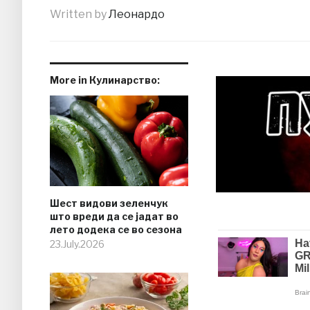
Written by
Леонардо
More in Кулинарство:
Шест видови зеленчук
што вреди да се јадат во
лето додека се во сезона
23.July.2026