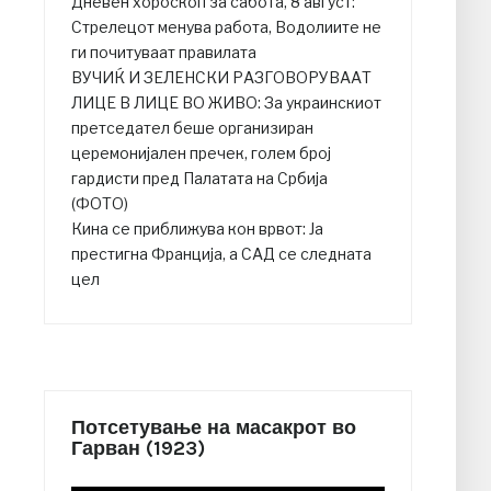
Дневен хороскоп за сабота, 8 август:
Стрелецот менува работа, Водолиите не
ги почитуваат правилата
ВУЧИЌ И ЗЕЛЕНСКИ РАЗГОВОРУВААТ
ЛИЦЕ В ЛИЦЕ ВО ЖИВО: За украинскиот
претседател беше организиран
церемонијален пречек, голем број
гардисти пред Палатата на Србија
(ФОТО)
Кина се приближува кон врвот: Ја
престигна Франција, а САД се следната
цел
Потсетување на масакрот во
Гарван (1923)