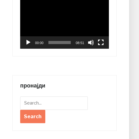
Video
Player
00:00
08:51
пронајди