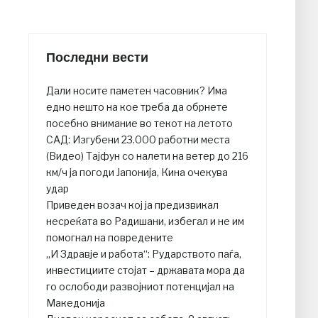
Последни вести
Дали носите паметен часовник? Има
едно нешто на кое треба да обрнете
посебно внимание во текот на летото
САД: Изгубени 23.000 работни места
(Видео) Тајфун со налети на ветер до 216
км/ч ја погоди Јапонија, Кина очекува
удар
Приведен возач кој ја предизвикал
несреќата во Радишани, избегал и не им
помогнал на повредените
„И Здравје и работа“: Рударството паѓа,
инвестициите стојат – државата мора да
го ослободи развојниот потенцијал на
Македонија