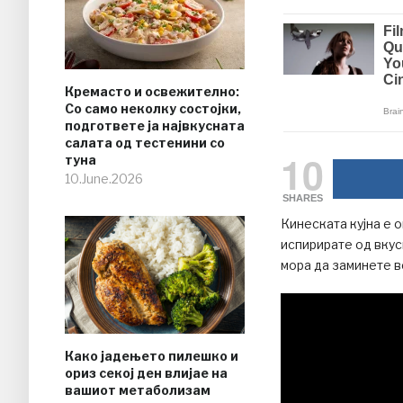
Кремасто и освежително:
Со само неколку состојки,
подгответе ја највкусната
салата од тестенини со
10
туна
10.June.2026
SHARES
Кинеската кујна е о
испирирате од вкус
мора да заминете в
Како јадењето пилешко и
ориз секој ден влијае на
вашиот метаболизам