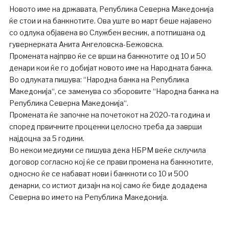
Новото име на државата, Република Северна Македонија
ќе стои и на банкнотите. Ова уште во март беше најавено
со одлука објавена во Службен весник, а потпишана од
гувернерката Анита Ангеловска-Бежовска.
Промената најпрво ќе се врши на банкнотите од 10 и 50
денари кои ќе го добијат новото име на Народната банка.
Во одлуката пишува: “Народна банка на Република
Македонија“, се заменува со зборовите “Народна банка на
Република Северна Македонија“.
Промената ќе започне на почетокот на 2020-та година и
според првичните проценки целосно треба да заврши
најдоцна за 5 години.
Во некои медиуми се пишува дека НБРМ веќе склучила
договор согласно кој ќе се прави промена на банкнотите,
односно ќе се набават нови i банкноти со 10 и 500
денарки, со истиот дизајн на кој само ќе биде додадена
Северна во името на Република Македонија.