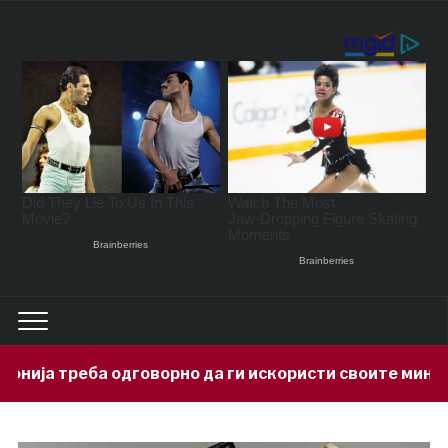
орно да ги искористи своите минерални богатства