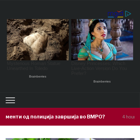
а завршија во ВМРО?
Под покровител
4 hours ago