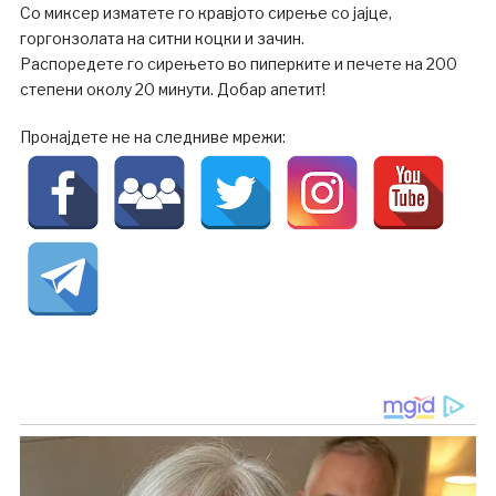
Со миксер изматете го кравјото сирење со јајце,
горгонзолата на ситни коцки и зачин.
Распоредете го сирењето во пиперките и печете на 200
степени околу 20 минути. Добар апетит!
Пронајдете не на следниве мрежи: