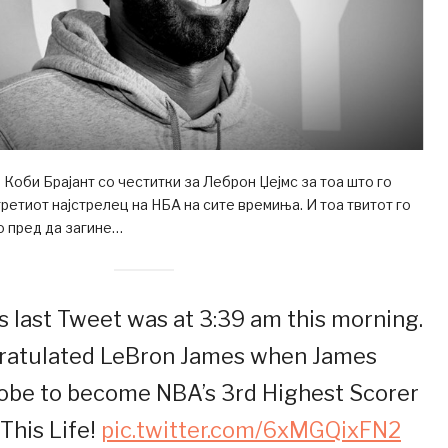
 Коби Брајант со честитки за Леброн Џејмс за тоа што го
третиот најстрелец на НБА на сите времиња. И тоа твитот го
о пред да загине…
s last Tweet was at 3:39 am this morning.
ratulated LeBron James when James
obe to become NBA’s 3rd Highest Scorer
 This Life!
pic.twitter.com/6xMGQixFN2