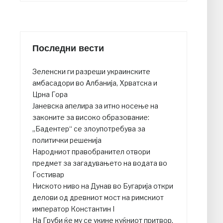
Последни вести
Зеленски ги разреши украинските
амбасадори во Албанија, Хрватска и
Црна Гора
Јаневска апелира за итно носење на
законите за високо образование:
„Бадентер“ се злоупотребува за
политички решенија
Народниот правобранител отвори
предмет за загадувањето на водата во
Гостивар
Ниското ниво на Дунав во Бугарија откри
делови од древниот мост на римскиот
император Константин I
На Груби ќе му се укине куќниот притвор,