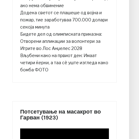
ако нема обвинение
Додека светот се плашеше од војна и
пожар, тие заработуваа 700.000 долари
секоја минута
Бидете дел од олимписката приказна:
Отворени апликации за волонтери за
Игрите во Лос Анџелес 2028
Вљубени како на првиот ден: Имаат
четири ќерки, а таа сè уште изгледа како
бомба ФОТО
Потсетување на масакрот во
Гарван (1923)
Video
Player