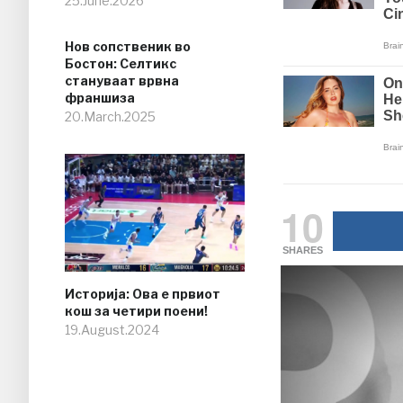
25.June.2026
Нов сопственик во
Бостон: Селтикс
стануваат врвна
франшиза
20.March.2025
10
SHARES
Историја: Ова е првиот
кош за четири поени!
19.August.2024