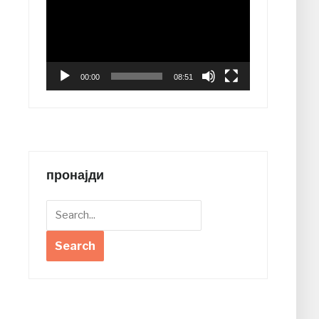
00:00
08:51
пронајди