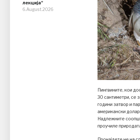
лекција“
6.August.2026
Пингвините, кои до
30 сантиметри, се 
години затвор и па
американски долари
Надлежните соопшт
проучиле природата
Пронајдете не на с