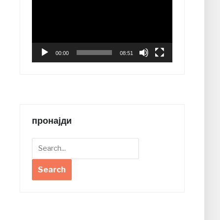
00:00
08:51
пронајди