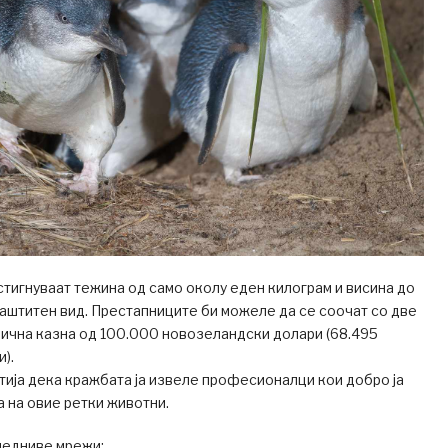
стигнуваат тежина од само околу еден килограм и висина до
заштитен вид. Престапниците би можеле да се соочат со две
рична казна од 100.000 новозеландски долари (68.495
).
ија дека кражбата ја извеле професионалци кои добро ја
 на овие ретки животни.
ледниве мрежи: