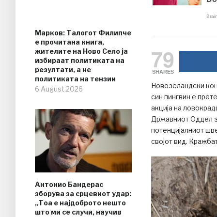
Марков: Талогот Филипче
е прочитана книга,
79
жителите на Ново Село ја
избираат политиката на
резултати, а не
SHARES
политиката на тензии
Новозеландски кон
6.August.2026
син пингвин е прет
акција на ловокрад
Државниот Оддел з
потенцијалниот шве
својот вид. Кражбат
Антонио Бандерас
зборува за срцевиот удар:
„Тоа е најдоброто нешто
што ми се случи, научив