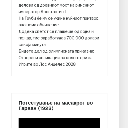
делови од древниот мост на римскиот
император Константин I
На Груби ќе му се укине куќниот притвор,
ако нема обвинение
Додека светот се плашеше од војна и
пожар, тие заработуваа 700.000 долари
секоја минута
Бидете дел од олимписката приказна:
Отворени апликации за волонтери за
Игрите во Лос Анџелес 2028
Потсетување на масакрот во
Гарван (1923)
Video
Player