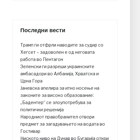
Последни вести
Трамп ги отфрли наводите за судир со
Хегсет – задоволен е од неговата
работа во Пентагон
Зеленски ги разреши украинските
амбасадори во Албанија, Хрватска и
Црна Гора
Јаневска апелира за итно носење на
законите за високо образование:
„Бадентер“ се злоупотребува за
политички решенија
Народниот правобранител отвори
предмет за загадувањето на водата во
Гостивар
Ниското ниво на Дунав во Бугарија откри