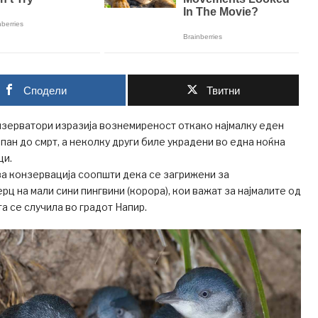
Сподели
Твитни
зерватори изразија вознемиреност откако најмалку еден
епан до смрт, а неколку други биле украдени во една ноќна
ци.
а конзервација соопшти дека се загрижени за
рц на мали сини пингвини (корора), кои важат за најмалите од
а се случила во градот Напир.