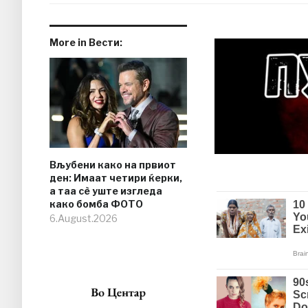
More in Вести:
Вљубени како на првиот
ден: Имаат четири ќерки,
а таа сè уште изгледа
како бомба ФОТО
6.August.2026