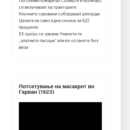
Поголеми пожари во Сопиште и Волково,
се вклучуваат ер тракторите
Клучните суровини соборуваат рекорди:
Цената на само една скокна за 622
проценти
ЕУ оштро се закани: Укинете ги
„златните пасоши“ или ќе останете без
виза
Потсетување на масакрот во
Гарван (1923)
Video
Player