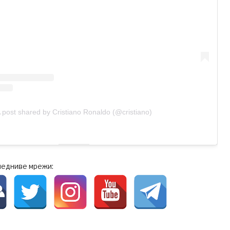
 post shared by Cristiano Ronaldo (@cristiano)
ледниве мрежи: