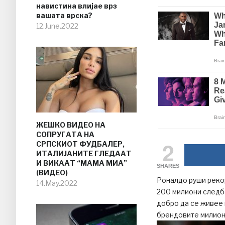
навистина влијае врз
вашата врска?
12.June.2022
ЖЕШКО ВИДЕО НА
СОПРУГАТА НА
2
СРПСКИОТ ФУДБАЛЕР,
ИТАЛИЈАНИТЕ ГЛЕДААТ
И ВИКААТ “МАМА МИА”
SHARES
(ВИДЕО)
Роналдо руши рекор
14.May.2022
200 милиони следб
добро да се живее 
брендовите милион