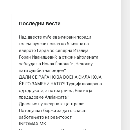
Последни вести
Над двесте луѓе евакуирани поради
голем шумски пожар во близина на
езерото Гарда во северна Италија
Горан Иванишевиќ ја откри најголемата
заблуда за Новак Ѓоковиќ: „Неколку
пати сум бил навреден“
ДАЛИ СЕ РАЃА НОВА ВОЕНА СИЛА КОЈА
ЌЕ ГО ЗАМЕНИ НАТО?! Турција шокирана
од одлуката, а потоа рече: „Ние не ја
предадовме Алијансата!“
Драма во нуклеарната централа:
Потопуваат баржи за да го спасат
работењето на реакторот
INFOMAX.MK