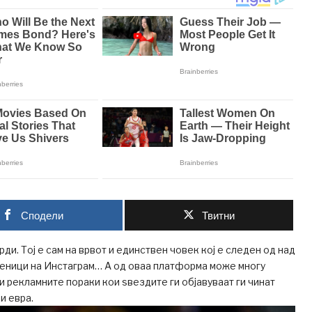
Сподели
Твитни
ди. Тој е сам на врвот и единствен човек кој е следен од над
еници на Инстаграм… А од оваа платформа може многу
и рекламните пораки кои ѕвездите ги објавуваат ги чинат
и евра.