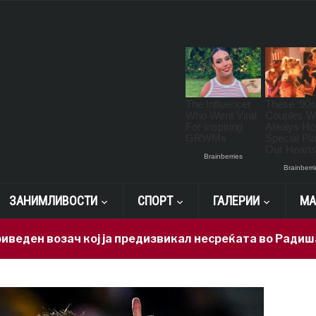
ЗАНИМЛИВОСТИ
СПОРТ
ГАЛЕРИИ
МА
озач кој ја предизвикал несреќата во Радишани, избе