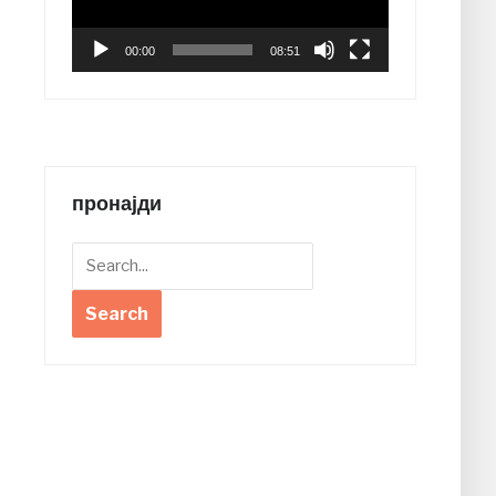
00:00
08:51
пронајди