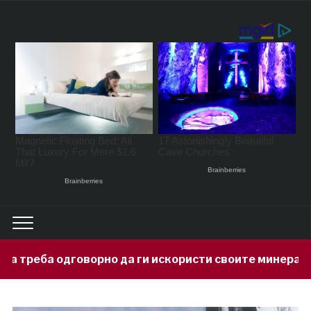
 да ги искористи своите минерални богатства
1