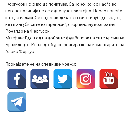
Фергусон не знае да почитува. За некој кој се наоѓа во
негова позиција не се однесува пристојно. Немам повеќе
што да кажам. Се надевам дека неговиот клуб, до крајот,
ќе ги загуби сите натпревари“, огорчено му возвратил
Роналдо на Фергусон.
МакфаксЕден од најдобрите фудбалери на сите времиња,
Бразилецот Роналдо, бурно реагираше на коментарите на
Алекс Фергус
Пронајдете не на следниве мрежи: