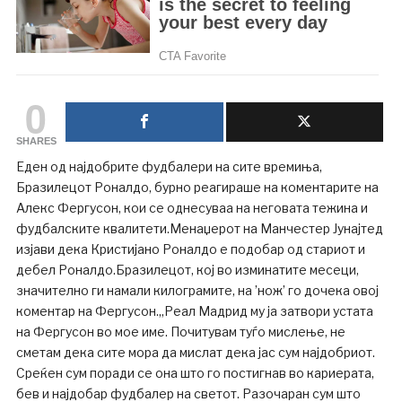
0
SHARES
Еден од најдобрите фудбалери на сите времиња,
Бразилецот Роналдо, бурно реагираше на коментарите на
Алекс Фергусон, кои се однесуваа на неговата тежина и
фудбалските квалитети.Менаџерот на Манчестер Јунајтед
изјави дека Кристијано Роналдо е подобар од стариот и
дебел Роналдо.Бразилецот, кој во изминатите месеци,
значително ги намали килограмите, на ’нож’ го дочека овој
коментар на Фергусон.„Реал Мадрид му ја затвори устата
на Фергусон во мое име. Почитувам туѓо мислење, не
сметам дека сите мора да мислат дека јас сум најдобриот.
Среќен сум поради се она што го постигнав во кариерата,
бев и најдобар фудбалер на светот. Разочаран сум што