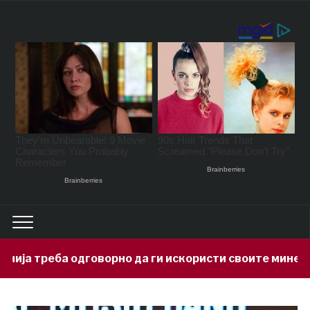
рно да ги искористи своите минерални богатства