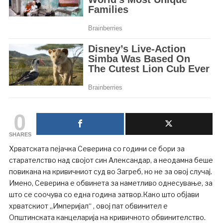
0
SHARES
Хрватската пејачка Северина со години се бори за
старателство над својот син Александар, а неодамна беше
повикана на кривичниот суд во Загреб, но не за овој случај.
Имено, Северина е обвинета за наметливо однесување, за
што се соочува со една година затвор.Како што објави
хрватскиот „Империјал“ , овој пат обвинител е
Општинската канцеларија на кривичното обвинителство.