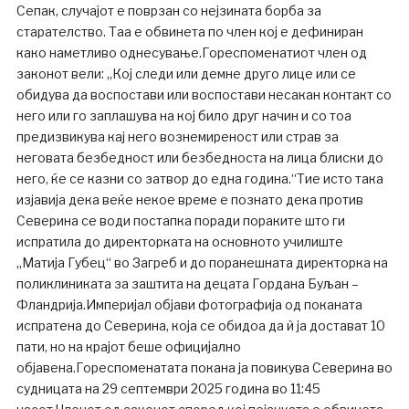
Сепак, случајот е поврзан со нејзината борба за
старателство. Таа е обвинета по член кој е дефиниран
како наметливо однесување.Гореспоменатиот член од
законот вели: „Кој следи или демне друго лице или се
обидува да воспостави или воспостави несакан контакт со
него или го заплашува на кој било друг начин и со тоа
предизвикува кај него вознемиреност или страв за
неговата безбедност или безбедноста на лица блиски до
него, ќе се казни со затвор до една година.“Тие исто така
изјавија дека веќе некое време е познато дека против
Северина се води постапка поради пораките што ги
испратила до директорката на основното училиште
„Матија Губец“ во Загреб и до поранешната директорка на
поликлиниката за заштита на децата Гордана Буљан –
Фландрија.Империјал објави фотографија од поканата
испратена до Северина, која се обидоа да ѝ ја достават 10
пати, но на крајот беше официјално
објавена.Гореспоменатата покана ја повикува Северина во
судницата на 29 септември 2025 година во 11:45