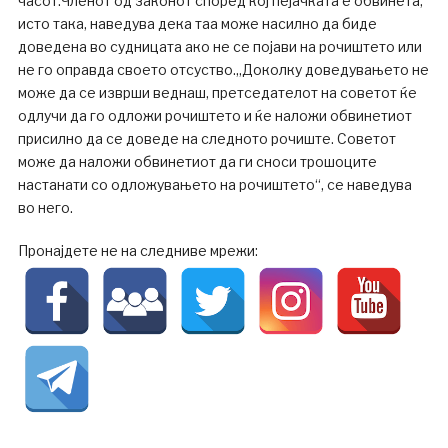
часот.Членот од законот според кој пејачката е обвинета,
исто така, наведува дека таа може насилно да биде
доведена во судницата ако не се појави на рочиштето или
не го оправда своето отсуство.„Доколку доведувањето не
може да се изврши веднаш, претседателот на советот ќе
одлучи да го одложи рочиштето и ќе наложи обвинетиот
присилно да се доведе на следното рочиште. Советот
може да наложи обвинетиот да ги сноси трошоците
настанати со одложувањето на рочиштето“, се наведува
во него.
Пронајдете не на следниве мрежи: