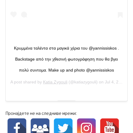
Κρυμμένα ταλέντα στα μαγικά χέρια του @yannissiskos .
Backstage από την χθεσινή φωτογράφηση που θα βγει
πολύ συντομα. Make up and photo @yannissiskos
A post shared by
Katia Zygouli
(@katiazygouli) on
Jul 4, 2020 at 5:26am PDT
Пронајдете не на следниве мрежи: