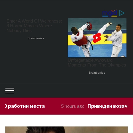
та
Приведен возач кој ја предизвика
5 hours ago