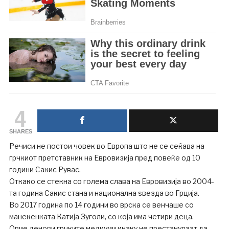
4
SHARES
Речиси не постои човек во Европа што не се сеќава на
грчкиот претставник на Евровизија пред повеќе од 10
години Сакис Рувас.
Откако се стекна со голема слава на Евровизија во 2004-
та година Сакис стана и национална ѕвезда во Грција.
Во 2017 година по 14 години во врска се венчаше со
манекенката Катија Зуголи, со која има четири деца.
Овие денови грчките медиуми инаку не престануваат да