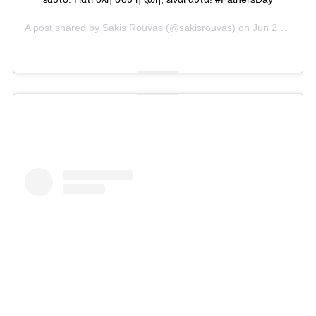
A post shared by
Sakis Rouvas
(@sakisrouvas) on
Jun 21, 2020 at 7:39am PDT