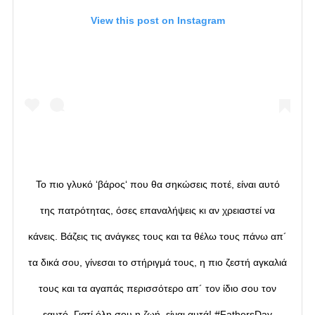
View this post on Instagram
Το πιο γλυκό ‘βάρος‘ που θα σηκώσεις ποτέ, είναι αυτό
της πατρότητας, όσες επαναλήψεις κι αν χρειαστεί να
κάνεις. Βάζεις τις ανάγκες τους και τα θέλω τους πάνω απ´
τα δικά σου, γίνεσαι το στήριγμά τους, η πιο ζεστή αγκαλιά
τους και τα αγαπάς περισσότερο απ´ τον ίδιο σου τον
εαυτό. Γιατί όλη σου η ζωή, είναι αυτά! #FathersDay