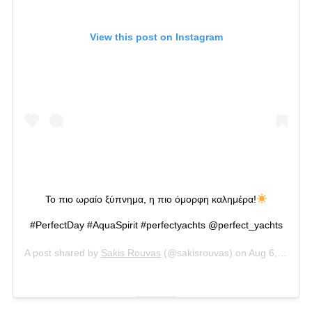
View this post on Instagram
Το πιο ωραίο ξύπνημα, η πιο όμορφη καλημέρα!
#PerfectDay #AquaSpirit #perfectyachts @perfect_yachts
A post shared by
Sakis Rouvas
(@sakisrouvas) on
Aug 6, 2020 at 3:06am PDT