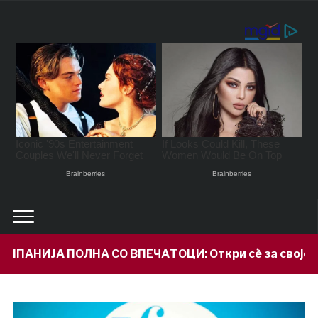
ПЕЧАТОЦИ: Откри сè за својот внук Илијан и призна