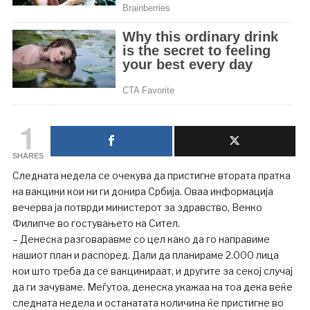
1
SHARES
Следната недела се очекува да пристигне втората пратка
на вакцини кои ни ги донира Србија. Оваа информација
вечерва ја потврди министерот за здравство, Венко
Филипче во гостувањето на Сител.
– Денеска разговаравме со цел како да го направиме
нашиот план и распоред. Дали да планираме 2.000 лица
кои што треба да се вакцинираат, и другите за секој случај
да ги зачуваме. Меѓутоа, денеска укажаа на тоа дека веќе
следната недела и останатата количина ќе пристигне во